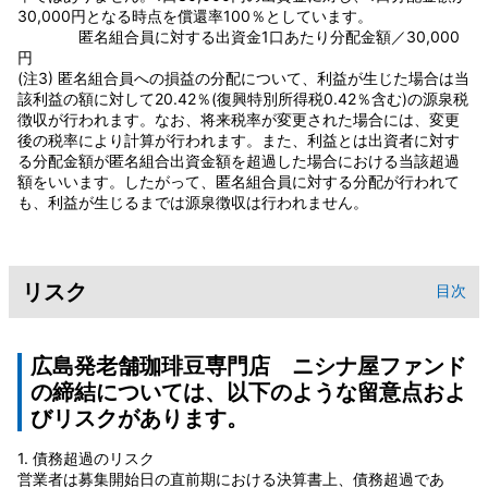
30,000円となる時点を償還率100％としています。
匿名組合員に対する出資金1口あたり分配金額／30,000
円
(注3) 匿名組合員への損益の分配について、利益が生じた場合は当
該利益の額に対して20.42％(復興特別所得税0.42％含む)の源泉税
徴収が行われます。なお、将来税率が変更された場合には、変更
後の税率により計算が行われます。また、利益とは出資者に対す
る分配金額が匿名組合出資金額を超過した場合における当該超過
額をいいます。したがって、匿名組合員に対する分配が行われて
も、利益が生じるまでは源泉徴収は行われません。
リスク
目次
広島発老舗珈琲豆専門店 ニシナ屋ファンド
の締結については、以下のような留意点およ
びリスクがあります。
1. 債務超過のリスク
営業者は募集開始日の直前期における決算書上、債務超過であ