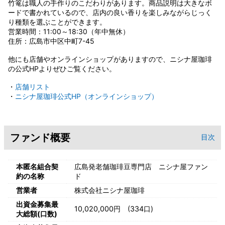
竹篭は職人の手作りのこだわりがあります。商品説明は大きなボ
ードで書かれているので、店内の良い香りを楽しみながらじっく
り種類を選ぶことができます。
営業時間：11:00～18:30（年中無休）
住所：広島市中区中町7-45
他にも店舗やオンラインショップがありますので、ニシナ屋珈琲
の公式HPよりぜひご覧ください。
・
店舗リスト
・
ニシナ屋珈琲公式HP（オンラインショップ）
ファンド概要
目次
本匿名組合契
広島発老舗珈琲豆専門店 ニシナ屋ファン
約の名称
ド
営業者
株式会社ニシナ屋珈琲
出資金募集最
10,020,000円 (334口)
大総額(口数)