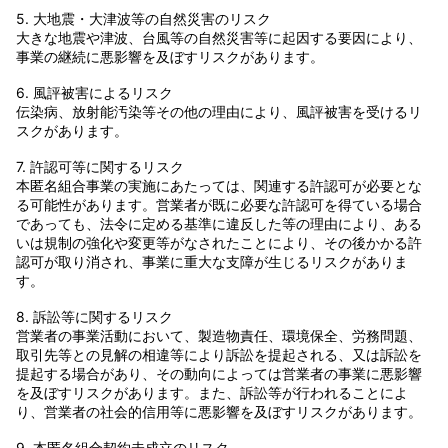
5. 大地震・大津波等の自然災害のリスク
大きな地震や津波、台風等の自然災害等に起因する要因により、
事業の継続に悪影響を及ぼすリスクがあります。
6. 風評被害によるリスク
伝染病、放射能汚染等その他の理由により、風評被害を受けるリ
スクがあります。
7. 許認可等に関するリスク
本匿名組合事業の実施にあたっては、関連する許認可が必要とな
る可能性があります。営業者が既に必要な許認可を得ている場合
であっても、法令に定める基準に違反した等の理由により、ある
いは規制の強化や変更等がなされたことにより、その後かかる許
認可が取り消され、事業に重大な支障が生じるリスクがありま
す。
8. 訴訟等に関するリスク
営業者の事業活動において、製造物責任、環境保全、労務問題、
取引先等との見解の相違等により訴訟を提起される、又は訴訟を
提起する場合があり、その動向によっては営業者の事業に悪影響
を及ぼすリスクがあります。また、訴訟等が行われることによ
り、営業者の社会的信用等に悪影響を及ぼすリスクがあります。
9. 本匿名組合契約未成立のリスク