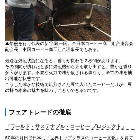
▲焙煎を行う代表の新谷 隆一氏。全日本コーヒー商工組合連合会
副会長、中国コーヒー商工組合理事長でもある。
最適な焙煎状態になると、香りが変わる２秒間があります。
その瞬間が訪れたときに焙煎機から豆を取り出すと、豊かな香り
が広がります。不要な火力で味が殺される事なく、全ての味を抽
出可能な状態です。
こうした確かな技術で焙煎された豆で入れたコーヒーだけが、豆
の持つ本来の魅力を味わうことができるのです。
フェアトレードの徹底
「ワールド・サステナブル・コーヒー プロジェクト」
50年の月日で日本に「世界トップクラスのコーヒー文化」を育て