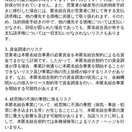
担保が付されていません。また、営業者が破産等の法的倒産手続
きに移行した場合には、匿名組合員が営業者に対して有する支払
請求権は、他の優先する債権に劣後して取り扱われます。そのた
め、法的倒産手続きの中で、他の優先する債権については支払い
がなされ、回収が図られた場合であっても、匿名組合員が有する
支払請求権については一切支払いがなされないリスクもありま
す。
3. 資金調達のリスク
営業者は本匿名組合事業の必要資金を本匿名組合契約による出資
金でまかなう計画です。したがって、本匿名組合契約での資金調
達が滞る場合、事業計画通りに本匿名組合事業を開始することが
できないリスク及び事業計画の売上規模が縮小するリスクがあり
ます。なお、本匿名組合契約での資金調達の状況により、金融機
関からの借入やリース契約等で資金調達を行い、本匿名組合事業
を開始する可能性があります。
4. 経営陣の不測の事態に係るリスク
本匿名組合事業について、経営陣に不測の事態（病気・事故・犯
罪に巻き込まれる等）が生じることにより、本匿名組合事業の運
営に重大な影響を及ぼす可能性があります。当該リスクに対しま
して、本匿名組合契約では各種保険等によるリスク・ヘッジを行
いません。