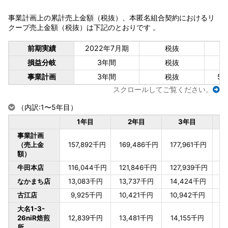
事業計画上の累計売上金額（税抜）、本匿名組合契約におけるリ
クープ売上金額（税抜）は下記のとおりです 。
前期実績
2022年7月期
税抜
1
損益分岐
3年間
税抜
4
事業計画
3年間
税抜
50
スクロールしてご覧ください。
（内訳:1〜5年目）
1年目
2年目
3年目
事業計画
（売上金
157,892千円
169,486千円
177,961千円
額）
牛田本店
116,044千円
121,846千円
127,939千円
なかまち店
13,083千円
13,737千円
14,424千円
古江店
9,925千円
10,421千円
10,942千円
大名1-3-
26niR焙煎
12,839千円
13,481千円
14,155千円
所