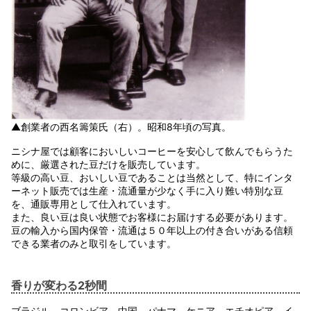
▲創業者の西名籌策氏（右）。昭和8年頃の写真。
ニシナ屋では顧客においしいコーヒーを安心して飲んでもらうた
めに、厳選された豆だけを販売しています。
等級の高い豆、おいしい豆であることは当然として、特にインタ
ーネット販売では生産・流通量が少なく手に入り難い特別な豆
を、通販専用として仕入れています。
また、良い豆は良い状態でお客様にお届けする必要があります。
豆の輸入から国内保管・流通は５０年以上の付き合いがある信頼
できる業者のみと取引をしています。
香りが変わる2秒間
ブラジル、コロンビア、中国、パナマ、ケニア、エチオピア、イ