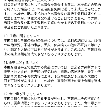
取扱者が営業者に対して出資金を送金する前に、本匿名組合契約
が終了した場合には、本匿名組合契約は遡って未成立とみなしま
す。この場合、既に支払われた出資金及び取扱手数料は速やかに
返還しますが、利益の分配を受けることはできません。その際、
当該出資金及び取扱手数料の返還にかかる振込手数料については
申込者にご負担いただきます。
10. 生産に関するリスク
本匿名組合事業の商品の生産については、原料の調達状況、設備
の稼働状況、不慮の事故、天災・伝染病その他の不可抗力等によ
り、想定を大幅に下回る可能性があります。この場合、事業計画
上の売上金額を達成できなくなるリスクがあります。
11. 販売に関するリスク
本匿名組合事業で販売する商品については、営業者の判断の下で
販売されますが、販売時の景気動向、市場の需給状況、天災・伝
染病その他の不可抗力等により、予定単価及び予定量を大幅に下
回る可能性があります。この場合、事業計画上の売上金額を達成
できなくなるリスクがあります。
12. 食中毒が生じるリスク
本匿名組合事業において食中毒が発生し、営業停止等の措置がと
られ、営業活動ができないリスクがあります。また、食中毒が生