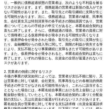
り、一般的に債務超過状態の営業者は、次のような不利益を被る
リスクがあります。まず、債務超過の営業者は新規の借入ができ
ない可能性があります。また、取引先との取引継続に支障が生じ
る可能性があります。次に、債務超過は、営業者の破産、民事再
生、会社更生又は特別清算等の各手続きの開始原因であり、営業
者についてこれらの手続きの申立てがあると、本匿名組合契約は
直ちに終了します。さらに、債務超過の場合、営業者の資産に対
して債権者による仮差押命令が発令される可能性が高くなりま
す。仮差押命令が発令された場合、取引先との取引に支障が生じ
たり、金融機関からの借入等に関して、期限の利益が喪失する等
により、支払不能となり事業継続に支障をきたす可能性がありま
す。また、仮差押命令が発令されると、本匿名組合契約は直ちに
終了します。いずれの場合にも、出資金の全部が返還されないリ
スクがあります。
2. 営業者の倒産に関するリスク
今後の事業の状況如何によっては、営業者が支払不能に陥り、又
は営業者に対して破産、会社更生、民事再生などの各種法的倒産
手続きの申立てがなされる可能性等があり、これらに該当するこ
ととなった場合には、本匿名組合事業における売上金額により分
配金額が発生していたとしても、本匿名組合契約に基づく分配金
額の支払い、又は出資金の返還が行われないリスクがあります。
匿名組合員が営業者に対して有する支払請求権（出資金返還請求
権及び利益分配請求権をいいます。以下同じです。）には、何ら