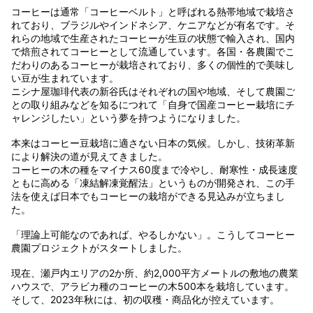
コーヒーは通常「コーヒーベルト」と呼ばれる熱帯地域で栽培さ
れており、ブラジルやインドネシア、ケニアなどが有名です。そ
れらの地域で生産されたコーヒーが生豆の状態で輸入され、国内
で焙煎されてコーヒーとして流通しています。各国・各農園でこ
だわりのあるコーヒーが栽培されており、多くの個性的で美味し
い豆が生まれています。
ニシナ屋珈琲代表の新谷氏はそれぞれの国や地域、そして農園ご
との取り組みなどを知るにつれて「自身で国産コーヒー栽培にチ
ャレンジしたい」という夢を持つようになりました。
本来はコーヒー豆栽培に適さない日本の気候。しかし、技術革新
により解決の道が見えてきました。
コーヒーの木の種をマイナス60度まで冷やし、耐寒性・成長速度
ともに高める「凍結解凍覚醒法」というものが開発され、この手
法を使えば日本でもコーヒーの栽培ができる見込みが立ちまし
た。
「理論上可能なのであれば、やるしかない」。こうしてコーヒー
農園プロジェクトがスタートしました。
現在、瀬戸内エリアの2か所、約2,000平方メートルの敷地の農業
ハウスで、アラビカ種のコーヒーの木500本を栽培しています。
そして、2023年秋には、初の収穫・商品化が控えています。