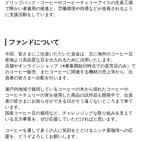
ドリップパック・コーヒーやコーヒーチェリーアイスの生産工場
で障がい者雇用の推進と、労働環境や待遇などが改善されるよう
に支援活動をしています。
ファンドについて​
今回、皆さまにご出資いただいた資金は、主に海外のコーヒー豆
産地より高品質な豆を仕入れるために活用いたします。
店舗やオンラインショップ（※募集開始日時点での直営店のみ）で
のコーヒー販売、またコーヒーに関連する機材の売上等から、出
資者の皆さまへ分配を行います。
瀬戸内地域で栽培しているコーヒーの木から採れたコーヒーや、
コーヒーチェリーの実を使用した商品の試作品も開発中で、出資
者の皆さまにお知らせができる日がそう遠くないところまで来て
います。
国産コーヒー豆の栽培など、チャレンジングな取り組みを支えて
いる主力事業を、ぜひ応援していただければと思います。
コーヒーを通して多くの人に笑顔をとどけるニシナ屋珈琲への応
援を、どうぞよろしくお願いします。