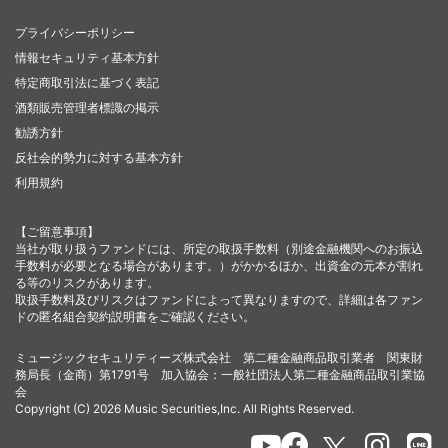
プライバシーポリシー
情報セキュリティ基本方針
特定商取引法に基づく表記
酒類販売管理者標識の掲示
勧誘方針
反社会的勢力に対する基本方針
利用規約
【ご留意事項】
当社が取り扱うファンドには、所定の取扱手数料（別途金融機関へのお振込
手数料が必要となる場合があります。）がかかるほか、出資金の元本が割れ
る等のリスクがあります。
取扱手数料及びリスクはファンドによって異なりますので、詳細は各ファン
ドの匿名組合契約説明書をご確認ください。
ミュージックセキュリティーズ株式会社 第二種金融商品取引業者 関東財
務局長（金商）第1791号 加入協会：一般社団法人第二種金融商品取引業協
会
Copyright (C) 2026 Music Securities,Inc. All Rights Reserved.