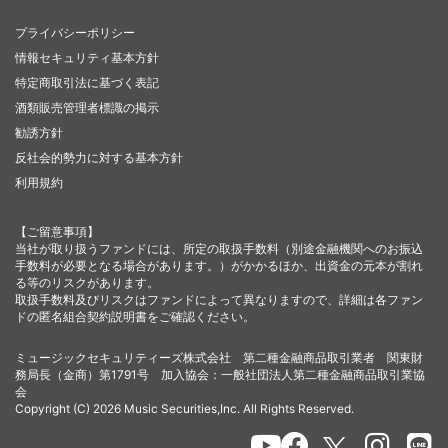
プライバシーポリシー
情報セキュリティ基本方針
特定商取引法に基づく表記
酒類販売管理者標識の掲示
勧誘方針
反社会的勢力に対する基本方針
利用規約
【ご留意事項】
当社が取り扱うファンドには、所定の取扱手数料（別途金融機関へのお振込
手数料が必要となる場合があります。）がかかるほか、出資金の元本が割れ
る等のリスクがあります。
取扱手数料及びリスクはファンドによって異なりますので、詳細は各ファン
ドの匿名組合契約説明書をご確認ください。
ミュージックセキュリティーズ株式会社 第二種金融商品取引業者 関東財
務局長（金商）第1791号 加入協会：一般社団法人第二種金融商品取引業協
会
Copyright (C) 2026 Music Securities,Inc. All Rights Reserved.