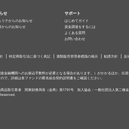
らせ
サポート
ュリテからのお知らせ
はじめてガイド
者からのお知らせ
資金調達をするには
よくある質問
お問い合わせ
針
特定商取引法に基づく表記
酒類販売管理者標識の掲示
勧誘方針
反
別途金融機関へのお振込手数料が必要となる場合があります。）がかかるほか、出資
すので、詳細は各ファンドの匿名組合契約説明書をご確認ください。
商品取引業者 関東財務局長（金商）第1791号 加入協会：一般社団法人第二種
 Reserved.