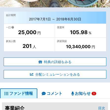
会計期間
2017年7月1日 ～ 2018年6月30日
一口
償還率
25,000
105.98
円
%
参加人数
調達実績
201
10,340,000
人
円
特典の詳細をみる
分配シミュレーションをみる
ファンド情報
コメント
お知らせ
1
事業紹介
目次