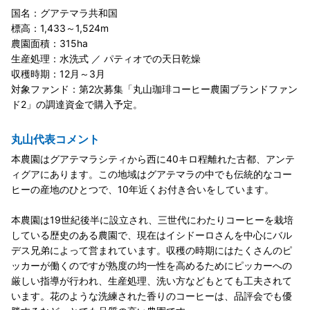
国名：グアテマラ共和国
標高：1,433～1,524m
農園面積：315ha
生産処理：水洗式 ／ パティオでの天日乾燥
収穫時期：12月～3月
対象ファンド：第2次募集「丸山珈琲コーヒー農園ブランドファン
ド2」の調達資金で購入予定。
丸山代表コメント
本農園はグアテマラシティから西に40キロ程離れた古都、アンテ
ィグアにあります。この地域はグアテマラの中でも伝統的なコー
ヒーの産地のひとつで、10年近くお付き合いをしています。
本農園は19世紀後半に設立され、三世代にわたりコーヒーを栽培
している歴史のある農園で、現在はイシドーロさんを中心にバル
デス兄弟によって営まれています。収穫の時期にはたくさんのピ
ッカーが働くのですが熟度の均一性を高めるためにピッカーへの
厳しい指導が行われ、生産処理、洗い方などもとても工夫されて
います。花のような洗練された香りのコーヒーは、品評会でも優