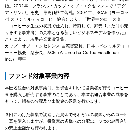
始。2002年、ブラジル・カップ・オブ・エクセレンスで「アグ
ア・リンパ」を史上最高価格で落札。2004年、SCAE（ヨーロッ
パ スペシャルティコーヒー協会）より、「世界中のロースター
（コーヒーを生豆の状態で仕入れ、焙煎して、卸売りまたは小売
りをする事業者）の見本となる新しいビジネスモデルを作った」
ことにより、若手起業家賞受賞。
カップ・オブ・エクセレンス 国際審査員。日本スペシャルティコ
ーヒー協会 副会長。ACE（Alliance for Coffee Excellence
Inc.） 理事
ファンド対象事業内容
本匿名組合の対象事業は、出資金を用いて営業者が行うコーヒー
豆を購入し販売する事業のことであり、本匿名組合事業の成果を
もって、損益の分配及び出資金の返還を行います。
３回にわけた募集で調達した資金でそれぞれの農園からのコーヒ
ー豆を購入しますが、投資家の皆様への分配は、３つの農園合計
の売上金額から行われます。