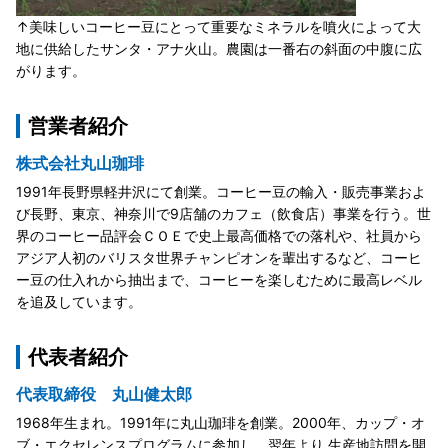
↑美味しいコーヒー豆にとって重要なミネラルを噴火によって大
地に供給したサンタ・アナ火山。農園は一番右の斜面の中腹に広
がります。
営業者紹介
株式会社丸山珈琲
1991年長野県軽井沢にて創業。コーヒー豆の輸入・販売事業およ
び長野、東京、神奈川で9店舗のカフェ（飲食店）事業を行う。世
界のコーヒー品評会ＣＯＥで史上最高価格での落札や、社員から
アジア人初のバリスタ世界チャンピオンを輩出するなど、コーヒ
ー豆の仕入れから抽出まで、コーヒーを楽しむために最高レベル
を追及しています。
代表者紹介
代表取締役 丸山健太郎
1968年生まれ。1991年に丸山珈琲を創業。2000年、カップ・オ
ブ・エクセレンスプログラムに参加し、翌年より 生産地訪問を開