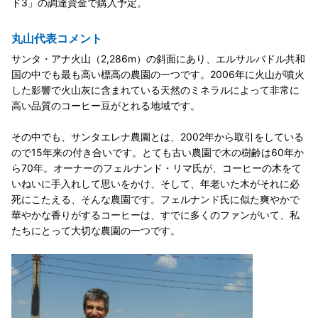
ド3」の調達資金で購入予定。
丸山代表コメント
サンタ・アナ火山（2,286m）の斜面にあり、エルサルバドル共和
国の中でも最も高い標高の農園の一つです。2006年に火山が噴火
した影響で火山灰に含まれている天然のミネラルによって非常に
高い品質のコーヒー豆がとれる地域です。
その中でも、サンタエレナ農園とは、2002年から取引をしている
ので15年来の付き合いです。とても古い農園で木の樹齢は60年か
ら70年。オーナーのフェルナンド・リマ氏が、コーヒーの木をて
いねいに手入れして思いをかけ、そして、年老いた木がそれに必
死にこたえる、そんな農園です。フェルナンド氏に似た爽やかで
華やかな香りがするコーヒーは、すでに多くのファンがいて、私
たちにとって大切な農園の一つです。