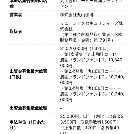
本匿名組合契約の名
丸山珈琲コーヒー農園ブランドフ
称
ァンド1
営業者
株式会社丸山珈琲
ミュージックセキュリティーズ株
式会社
取扱者
（第二種金融商品取引業者 関東
財務局長（金商）第1791号）
31,020,000円（1,320口）
・第1次募集「丸山珈琲コーヒー
農園ブランドファンド1」10,340,
000円
出資金募集最大総額
・第2次募集「丸山珈琲コーヒー
(口数)
農園ブランドファンド2」10,340,
000円
・第3次募集「丸山珈琲コーヒー
農園ブランドファンド3」10,340,
000円
出資金募集最低総額
-
25,000円／口 （内訳：出資金2
申込単位（1口あた
3,500円 取扱手数料1,500円）
り）
（上限口数：120口 各募集40
口）