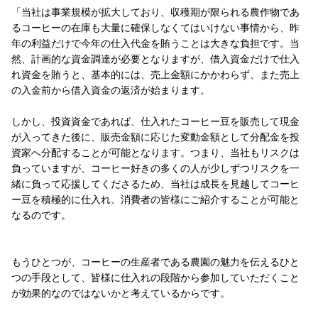
「当社は事業規模が拡大しており、収穫期が限られる農作物であ
るコーヒーの在庫も大量に確保しなくてはいけない事情から、昨
年の利益だけで今年の仕入代金を賄うことは大きな負担です。当
然、計画的な資金調達が必要となりますが、借入資金だけで仕入
れ資金を賄うと、基本的には、売上金額にかかわらず、また売上
の入金前から借入資金の返済が始まります。
しかし、投資資金であれば、仕入れたコーヒー豆を販売して現金
が入ってきた後に、販売金額に応じた変動金額として分配金を投
資家へ分配することが可能となります。つまり、当社もリスクは
負っていますが、コーヒー好きの多くの人が少しずつリスクを一
緒に負って応援してくださるため、当社は成長を見越してコーヒ
ー豆を積極的に仕入れ、消費者の皆様にご紹介することが可能と
なるのです。
もうひとつが、コーヒーの生産者である農園の魅力を伝えるひと
つの手段として、皆様に仕入れの段階から参加していただくこと
が効果的なのではないかと考えているからです。