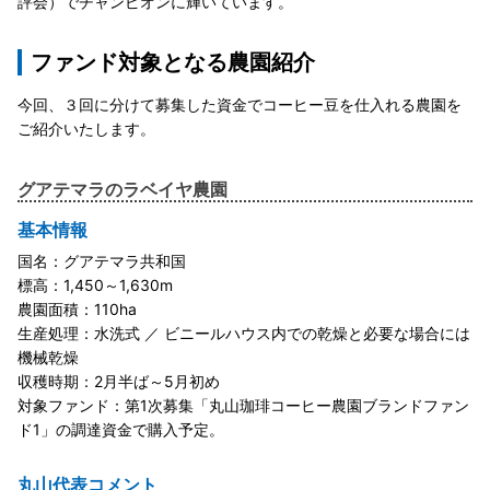
評会）でチャンピオンに輝いています。
ファンド対象となる農園紹介
今回、３回に分けて募集した資金でコーヒー豆を仕入れる農園を
ご紹介いたします。
グアテマラのラベイヤ農園
基本情報
国名：グアテマラ共和国
標高：1,450～1,630m
農園面積：110ha
生産処理：水洗式 ／ ビニールハウス内での乾燥と必要な場合には
機械乾燥
収穫時期：2月半ば～5月初め
対象ファンド：第1次募集「丸山珈琲コーヒー農園ブランドファン
ド1」の調達資金で購入予定。
丸山代表コメント