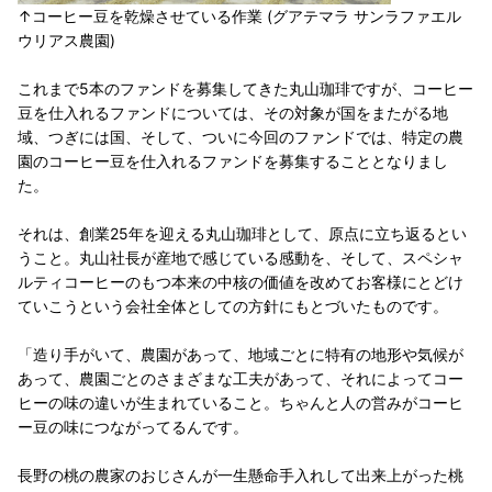
↑コーヒー豆を乾燥させている作業 (グアテマラ サンラファエル
ウリアス農園)
これまで5本のファンドを募集してきた丸山珈琲ですが、コーヒー
豆を仕入れるファンドについては、その対象が国をまたがる地
域、つぎには国、そして、ついに今回のファンドでは、特定の農
園のコーヒー豆を仕入れるファンドを募集することとなりまし
た。
それは、創業25年を迎える丸山珈琲として、原点に立ち返るとい
うこと。丸山社長が産地で感じている感動を、そして、スペシャ
ルティコーヒーのもつ本来の中核の価値を改めてお客様にとどけ
ていこうという会社全体としての方針にもとづいたものです。
「造り手がいて、農園があって、地域ごとに特有の地形や気候が
あって、農園ごとのさまざまな工夫があって、それによってコー
ヒーの味の違いが生まれていること。ちゃんと人の営みがコーヒ
ー豆の味につながってるんです。
長野の桃の農家のおじさんが一生懸命手入れして出来上がった桃