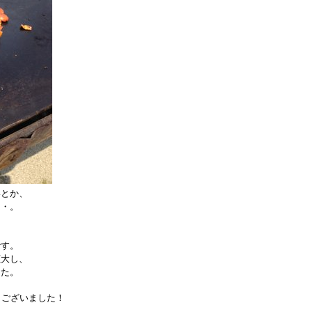
いとか、
・・。
です。
拡大し、
した。
うございました！