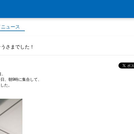
ドニュース
そうさまでした！
は、
一日、朝9時に集合して、
ました。