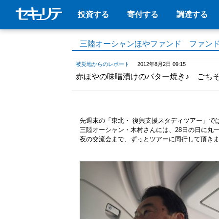
投資する
寄付する
調達する
三陸オーシャンほやファンド ファン
被災地からのレポート
2012年8月2日 09:15
赤ほやの味噌漬けのバター焼き♪ ごち
先週末の「東北・ 復興支援スタディツアー」で
三陸オーシャン・木村さんには、28日の日に丸
夜の交流会まで、ずっとツアーに同行して頂き