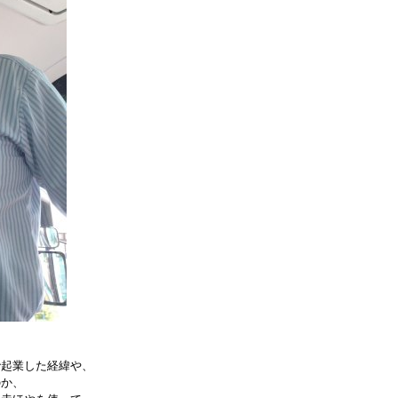
で起業した経緯や、
のか、