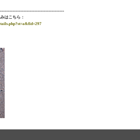
-----------------------------------------
込みはこちら：
tails.php?st=a&fid=297
：