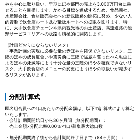
やを中心に取り扱い、早期にほや部門の売上を3,000万円台に乗
せることを目指します。かかる目標を達成するため、食品商社、
水産卸会社、食材販売会社への新規販路の開拓に努め、少ない人
的資源で飲食店ルート及び量販ルートへの拡販を図ります。特
に、大手飲食店チェーンや県内観光地のお土産店、高速道路の他
県サービスエリアへの販路も積極的に開拓します。
（計画どおりにならないリスク）
・事業計画の実現に必要な量の赤ほやを確保できないリスク、三
陸のほやの成長度合いや震災前に三陸で猛威を奮ったべん毛虫に
よるほやの死滅等により十分な量の三陸のほやを確保できないリ
スク、大手飲食店のメニューの変更によりほやの取扱いが減少す
るリスクがあります。
分配計算式
匿名組合員への1口あたりの分配金額は、以下の計算式により算定
いたします。
・会計計期間開始日から36ヶ月間（無分配期間）：
売上金額×分配比率0.00％×1口/募集最大総口数
・無分配期間終了後から会計期間終了日まで（84ヶ月間）：