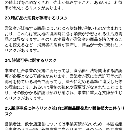
の値上げを余儀なくされ、売上が低迷すること、あるいは、利益
率が悪化するリスクがあります。
23.嗜好品の消費が停滞するリスク
営業者が販売する商品にはいわゆる嗜好性が強いものが含まれて
おり、これらは被災地の復興時に必ず消費が予想される生活必需
品とは異なります。そのため消費者が営業者の商品を購入するこ
とを控えるなど、消費者の消費が停滞し、商品が十分に売れない
リスクがあります。
24. 許認可等に関するリスク
本匿名組合事業の実施にあたっては、食品衛生法等関連する許認
可が必要となる可能性があります。営業者が既に営業許可等の許
認可を得ている場合であっても、法令に定める基準に違反した等
の理由により、あるいは規制の強化や変更等がなされたことによ
り、その後かかる許認可が取り消され、事業に重大な支障が生じ
るリスクがあります。
25.新規事業に伴うリスク並びに新商品開発及び販路拡大に伴うリ
スク
営業者は、飲食店運営については事業実績がないため、本匿名組
合事業のうち一部は新規事業に当たります。そのため、既存事業