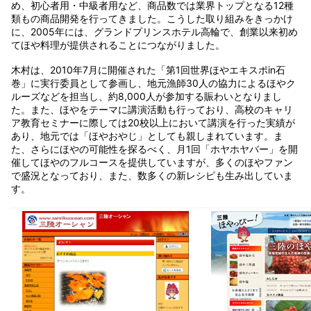
め、初心者用・中級者用など、商品数では業界トップとなる12種
類もの商品開発を行ってきました。こうした取り組みをきっかけ
に、2005年には、グランドプリンスホテル高輪で、創業以来初め
てほや料理が提供されることにつながりました。
木村は、2010年7月に開催された「第1回世界ほやエキスポin石
巻」に実行委員として参画し、地元漁師30人の協力によるほやク
ルーズなどを担当し、約8,000人が参加する賑わいとなりまし
た。また、ほやをテーマに講演活動も行っており、高校のキャリ
ア教育セミナーに際しては20校以上において講演を行った実績が
あり、地元では「ほやおやじ」としても親しまれています。ま
た、さらにほやの可能性を探るべく、月1回「ホヤホヤバー」を開
催してほやのフルコースを提供していますが、多くのほやファン
で盛況となっており、また、数多くの新レシピも生み出していま
す。