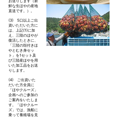
お送りします（新
鮮な生ほやの産地
直送です。）。
(3) 5口以上ご出
資いただいた方に
は、上記(1)に加
え、三陸のほやが
復活したときに、
「三陸の殻付きほ
やとむき身セッ
ト」を1セット及
び三陸産ほやを用
いた加工品をお送
りします。
(4) ご出資いた
だいた方全員に
「ほやクルーズ」
企画へのご参加の
ご案内をいたしま
す。「ほやクルー
ズ」では、漁船に
乗って養殖場を見