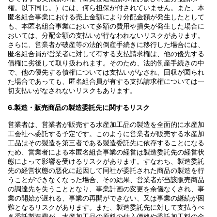
権。以下同じ。）には、何ら担保が付されていません。また、本
匿名組合事業における売上金額により分配金額が発生したとして
も、本匿名組合事業において多額の費用や損失が発生した場合に
おいては、分配金額の支払いが行なわれないリスクがあります。
さらに、営業者が破産等の法的倒産手続きに移行した場合には、
匿名組合員が営業者に対して有する支払請求権は、他の優先する
債権に劣後して取り扱われます。そのため、法的倒産手続きの中
で、他の優先する債権については支払いがなされ、回収が図られ
た場合であっても、匿名組合員が有する支払請求権については一
切支払いがなされないリスクもあります。
6.製造・販売商品の製造委託先に関するリスク
営業者は、営業者が販売する水産加工品の製造を全面的に水産加
工会社へ委託する予定です。このように営業者が販売する水産加
工品はその製造を第三者である製造委託先に依存することになる
ため、営業者による本匿名組合事業の経営は製造委託先の経営状
態によって影響を受けるリスクがあります。すなわち、製造委託
先の経営状態の悪化に起因して同社が委託された商品の製造を行
うことができなくなった場合、その結果、営業者が当該販売商品
の調達先を失うこととなり、事業計画の変更を余儀なくされ、事
業の開始が遅れる、事業の再開ができない、又は事業の継続が困
難となるリスクがあります。また、製造委託先に対して支払うべ
き委託製造費が、水産加工品の原料の仕入価格や委託加工料の金