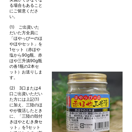
る場合もあること
にご留意くださ
い。
(1) ご出資いた
だいた方全員に
「ほやっぴーのほ
やほやセット」を
1セット（赤ほや
塩から90g瓶、赤
ほや三升漬90g瓶
の各1瓶の2本セ
ット）お送りしま
す。
(2) 3口または4
口ご出資いただい
た方には上記(1)
に加え、三陸のほ
やが復活したとき
に、「三陸の殻付
きほやとむき身セ
ット」を1セット