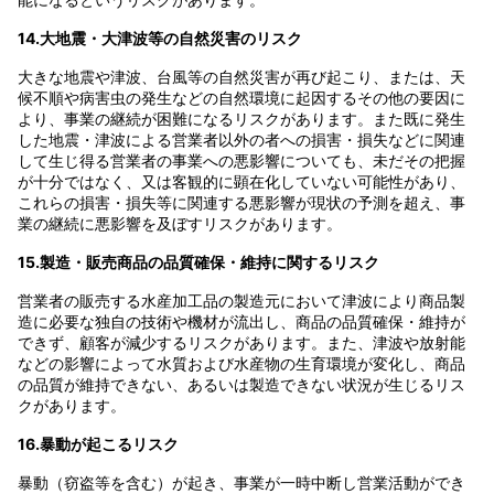
14.大地震・大津波等の自然災害のリスク
大きな地震や津波、台風等の自然災害が再び起こり、または、天
候不順や病害虫の発生などの自然環境に起因するその他の要因に
より、事業の継続が困難になるリスクがあります。また既に発生
した地震・津波による営業者以外の者への損害・損失などに関連
して生じ得る営業者の事業への悪影響についても、未だその把握
が十分ではなく、又は客観的に顕在化していない可能性があり、
これらの損害・損失等に関連する悪影響が現状の予測を超え、事
業の継続に悪影響を及ぼすリスクがあります。
15.製造・販売商品の品質確保・維持に関するリスク
営業者の販売する水産加工品の製造元において津波により商品製
造に必要な独自の技術や機材が流出し、商品の品質確保・維持が
できず、顧客が減少するリスクがあります。また、津波や放射能
などの影響によって水質および水産物の生育環境が変化し、商品
の品質が維持できない、あるいは製造できない状況が生じるリス
クがあります。
16.暴動が起こるリスク
暴動（窃盗等を含む）が起き、事業が一時中断し営業活動ができ