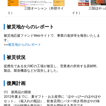
三陸オーシャン（外部サイ
三陸ほやっぴー
ト）
イト）
被災地からのレポート
被災地応援ファンドWebサイトで、事業の進捗等を報告いたしま
す。
>>
被災地からのレポート
被災状況
提携先である女川町の工場が被災し、営業者の所有する原材料、
製品、製造機器などが流失しました。
復興計画
(1) 新商品の開発
2012年夏までに、夏ギフト・お土産用に「ほやっぴーのほやほや
セット」（箱入れの瓶詰）、飲食店用にバター焼き用赤ほやの味
噌漬、ほや味噌を商品化し、販売を開始する予定です。