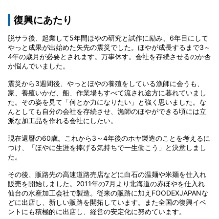
復興にあたり
脱サラ後、起業して5年間ほやの研究と試作に励み、6年目にして
やっと成果が出始めた矢先の震災でした。ほやが成長するまで3～
4年の歳月が必要とされます。万事休す。会社を存続させるのか否
か悩んでいました。
震災から3週間後、やっとほやの養殖をしている漁師に会うも、
家、養殖いかだ、船、作業場もすべて流され途方に暮れていまし
た。その姿を見て「何とか力になりたい」と強く思いました。な
んとしても自分の会社を存続させ、漁師のほやができる頃には立
派な加工品を作れる会社にしたい。
現在還暦の60歳。これから3～4年後のホヤ製造のことを考えるに
つけ、「ほやに生涯を捧げる気持ちで一生働こう」と決意しまし
た。
その後、販路先の高速道路売店などに白石の温麺や米麺を仕入れ
販売を開始しました。2011年の7月より北海道の赤ほやを仕入れ
仙台の水産加工会社で製造。従来の販路に加えFOODEXJAPANな
どに出店し、新しい販路を開拓しています。また全国の復興イベ
ントにも積極的に出店し、経営の安定化に努めています。