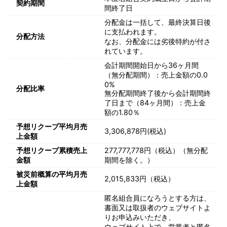
契約期間
間終了日
分配金は一括して、最終決算日後
に支払われます。
分配方法
なお、分配金には劣後特約が付さ
れています。
会計期間開始日から36ヶ月間
（無分配期間）：売上金額の0.0
0%
分配比率
無分配期間終了後から会計期間終
了日まで（84ヶ月間）：売上金
額の1.80％
予想リクープ平均月売
3,306,878円(税込)
上金額
予想リクープ累積売上
277,777,778円（税込）（無分配
金額
期間を除く。）
被災前概算の平均月売
2,015,833円（税込）
上金額
匿名組合員になろうとする方は、
書面又は取扱者のウェブサイトよ
りお申込みいただき、
ウェブサイト上で、営業者と匿名