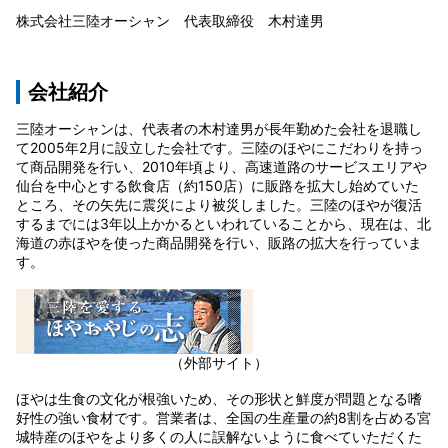
株式会社三陸オーシャン 代表取締役 木村達男
会社紹介
三陸オーシャンは、代表者の木村達男が長年勤めた会社を退職し
て2005年2月に設立した会社です。三陸のほやにこだわりを持っ
て商品開発を行い、2010年頃より、高速道路のサービスエリアや
仙台を中心とする飲食店（約150店）に販路を拡大し始めていた
ところ、その矢先に震災により被災しました。三陸のほやが復活
するまでには3年以上かかるといわれていることから、現在は、北
海道の赤ほやを使った商品開発を行い、販路の拡大を行っていま
す。
（外部サイト）
ほやは生食の文化が根強いため、その形状と鮮度が問題となる嗜
好性の強い食材です。営業者は、全国の生産量の約8割を占める宮
城特産のほやをより多くの人に誤解ないように食べていただくた