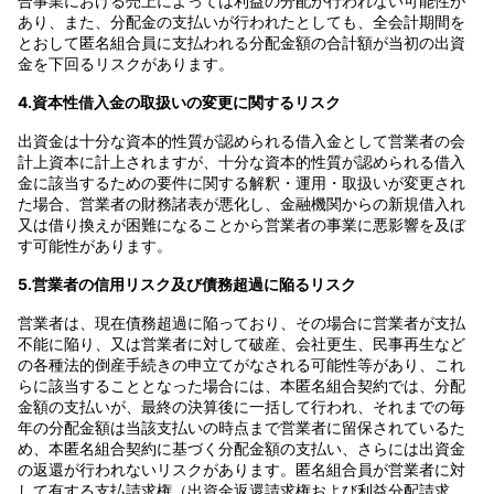
合事業における売上によっては利益の分配が行われない可能性が
あり、また、分配金の支払いが行われたとしても、全会計期間を
とおして匿名組合員に支払われる分配金額の合計額が当初の出資
金を下回るリスクがあります。
4.資本性借入金の取扱いの変更に関するリスク
出資金は十分な資本的性質が認められる借入金として営業者の会
計上資本に計上されますが、十分な資本的性質が認められる借入
金に該当するための要件に関する解釈・運用・取扱いが変更され
た場合、営業者の財務諸表が悪化し、金融機関からの新規借入れ
又は借り換えが困難になることから営業者の事業に悪影響を及ぼ
す可能性があります。
5.営業者の信用リスク及び債務超過に陥るリスク
営業者は、現在債務超過に陥っており、その場合に営業者が支払
不能に陥り、又は営業者に対して破産、会社更生、民事再生など
の各種法的倒産手続きの申立てがなされる可能性等があり、これ
らに該当することとなった場合には、本匿名組合契約では、分配
金額の支払いが、最終の決算後に一括して行われ、それまでの毎
年の分配金額は当該支払いの時点まで営業者に留保されているた
め、本匿名組合契約に基づく分配金額の支払い、さらには出資金
の返還が行われないリスクがあります。匿名組合員が営業者に対
して有する支払請求権（出資金返還請求権および利益分配請求