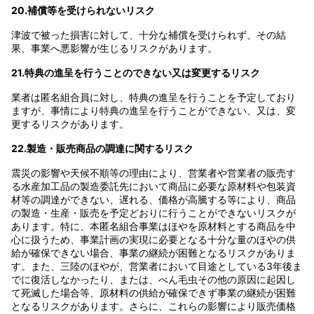
20.補償等を受けられないリスク
津波で被った損害に対して、十分な補償を受けられず、その結
果、事業へ悪影響が生じるリスクがあります。
21.特典の進呈を行うことのできない又は変更するリスク
業者は匿名組合員に対し、特典の進呈を行うことを予定しており
ますが、事情により特典の進呈を行うことができない、又は、変
更するリスクがあります。
22.製造・販売商品の調達に関するリスク
震災の影響や天候不順等の理由により、営業者や営業者の販売す
る水産加工品の製造委託先において商品に必要な原材料や包装資
材等の調達ができない、遅れる、価格が高騰する等により、商品
の製造・生産・販売を予定どおりに行うことができないリスクが
あります。特に、本匿名組合事業はほやを原材料とする商品を中
心に扱うため、事業計画の実現に必要となる十分な量のほやの供
給が確保できない場合、事業の継続が困難となるリスクがありま
す。また、三陸のほやが、営業者において目途としている3年後ま
でに復活しなかったり、または、べん毛虫その他の原因に起因し
て死滅した場合等、原材料の供給が確保できず事業の継続が困難
となるリスクがあります。さらに、これらの影響により販売価格