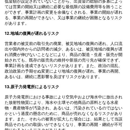
低金額が設定されていないことから、出資金の総額の多寡によっ
ては営業の開始又は継続に必要な最低限の設備費用等を賄うこと
ができず、事業計画の変更を余儀なくされる、事業の開始が遅れ
る、事業の再開ができない、又は事業の継続が困難となるリスク
があります。
12.地域の復興が遅れるリスク
営業者の被災前の取引先の廃業、被災地域の復興の遅れ、人口流
出や国内外からの訪問者の減少、あるいは、被災地域の復興が遅
れ消費が伸びないことなどにより、商品の製造・生産・販売が開
始されても、既存の販売先の維持や新規の売り先が確保できず、
事業計画を達成できないリスクがあります。また、政治の混乱、
政治政策の予期せぬ変更により地域の復興が遅れ、事業の再開、
あるいは、継続に悪影響を及ぼすリスクがあります。
13.原子力発電所によるリスク
原子力発電所における事故により空気中および海水中に放出され
た放射性物質により、海水や土壌その他商品の原料となる水産
物・農産物等が汚染され、あるいは、汚染されているのではない
かという過度の懸念のために、商品が売れなくなるリスクがあり
ます。また、それらの被害が拡大した場合には、結果として当該
商品そのものの取扱いができなくなり、事業の再開・継続が不可
能になるというリスクがあります。