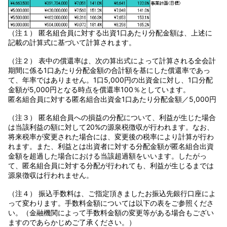
（注１） 匿名組合員に対する出資1口あたり分配金額は、上述に
記載の計算式に基づいて計算されます。
（注２） 表中の償還率は、次の算出式によって計算される全会計
期間に係る1口あたり分配金額の合計額を基にした償還率であっ
て、年率ではありません。1口5,000円の出資金に対し、1口分配
金額が5,000円となる時点を償還率100％としています。
匿名組合員に対する匿名組合出資金1口あたり分配金額／5,000円
（注３） 匿名組合員への損益の分配について、利益が生じた場合
は当該利益の額に対して20%の源泉税徴収が行われます。なお、
将来税率が変更された場合には、変更後の税率により計算が行わ
れます。また、利益とは出資者に対する分配金額が匿名組合出資
金額を超過した場合における当該超過額をいいます。したがっ
て、匿名組合員に対する分配が行われても、利益が生じるまでは
源泉徴収は行われません。
（注４） 振込手数料は、ご指定頂きましたお振込先銀行口座によ
って変わります。手数料金額については以下の表をご参照くださ
い。（金融機関によって手数料金額の変更等がある場合もござい
ますのであらかじめご了承ください。）