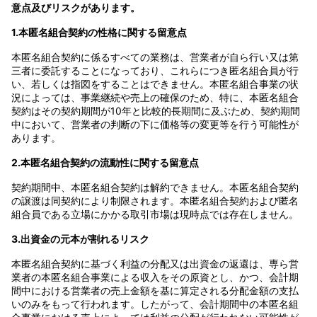
意点及びリスクがあります。
1.本匿名組合契約の性格に関する留意点
本匿名組合契約に係るすべての業務は、営業者が自ら行い又は第
三者に委託することになっており、これらにつき匿名組合員が行
い、若しくは指図をすることはできません。本匿名組合事業の状
況によっては、事業継続や売上の確保のため、特に、本匿名組合
契約はその契約期間が10年と比較的長期間に及ぶため、契約期間
中において、営業者の判断の下に価格等の変更等を行う可能性が
あります。
2.本匿名組合契約の流動性に関する留意点
契約期間中、本匿名組合契約は解約できません。本匿名組合契約
の譲渡は同契約により制限されます。本匿名組合契約および匿名
組合員である立場にかかる取引市場は現時点では存在しません。
3.出資金の元本が割れるリスク
本匿名組合契約に基づく利益の分配又は出資金の返還は、専ら営
業者の本匿名組合事業による収入をその原資とし、かつ、会計期
間中における営業者の売上金額を基に算定される分配金額の支払
いのみをもって行われます。したがって、会計期間中の本匿名組