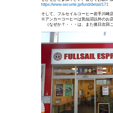
https://www.securite.jp/fund/detail/171
そして、フルセイルコーヒー岩手川崎
※アンカーコーヒーは気仙沼以外のお
（なぜか？・・・は、また後日次回ご