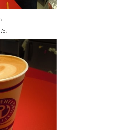
テ。
、
した。