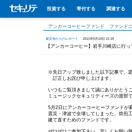
投資する
寄付する
調達する
アンカーコーヒーファンド ファンド
被災地からのレポート
2011年5月10日 21:19
【アンカーコーヒー】岩手川崎店に行っ
※先日アップ致しました以下記事で、
訂正しお詫び申し上げます。
いつもご覧頂きまして誠にありがとう
ミュージックセキュリティーズの渡部
5月2日にアンカーコーヒーファンドが
震災・津波で全壊してしまった、焙煎
建て直すためのファンドです。
ぜひぜひご参加下さい。宜しくお願い