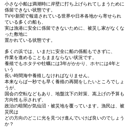
小さな小船は満潮時に岸壁に打ち上げられてしまうために
係留できない状態です。
TVや新聞で報道されている世界や日本各地から寄せられ
ている多くの船も、
実は漁港に安全に係留できないために、被災し家がなくな
った敷地に
置かれている状態です。
多くの浜では、いまだに安全に船の係船もできずに、
作業を進めることもままならない状況です。
養殖でもホタテや牡蠣には3年がかかり、ホヤには4年と
いう
長い時間海中養殖しなければなりません。
本来ならば一秒でも早く養殖の再開をしたいところでしょ
うが、
国会の空転などもあり、地盤沈下の対策、嵩上げの予算も
方向性も示されず、
政治の暗闇が気仙沼・被災地を覆っています。漁民は、被
災民は
どの方向のどこに光を見つけ進んでいけば良いのでしょう
か？