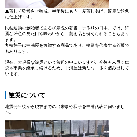
▲蒸して乾燥させ熟成。半年後にもう一度蒸しあげ、綺麗な飴色
に仕上げます。
民藝運動の創始者である柳宗悦の著書「手作りの日本」では、綺
麗な飴色の見た目や味わいから、芸術品と例えられることもあり
ます。
丸柚餅子は中浦屋を象徴する商品であり、輪島を代表する銘菓で
もあります。
現在、大規模な被災という苦難の中にいますが、今後も末長く伝
統や事業を継承し続けるため、中浦屋は新たな一歩を踏み出して
います。
被災について
地震発生後から現在までの出来事や様子を中浦代表に伺いまし
た。