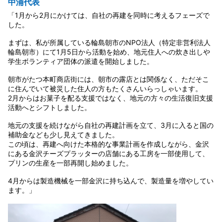
中浦代表
「1月から2月にかけては、自社の再建を同時に考えるフェーズで
した。
まずは、私が所属している輪島朝市のNPO法人（特定非営利法人
輪島朝市）にて1月5日から活動を始め、地元住人への炊き出しや
学生ボランティア団体の派遣を開始しました。
朝市がたつ本町商店街には、朝市の露店とは関係なく、ただそこ
に住んでいて被災した住人の方もたくさんいらっしゃいます。
2月からはお菓子を配る支援ではなく、地元の方々の生活復旧支援
活動へとシフトしました。
地元の支援を続けながら自社の再建計画を立て、3月に入ると国の
補助金なども少し見えてきました。
この頃は、再建へ向けた本格的な事業計画を作成しながら、金沢
にある金沢チーズプラッターの店舗にある工房を一部使用して、
プリンの生産を一部再開し始めました。
4月からは製造機械を一部金沢に持ち込んで、製造量を増やしてい
ます。」