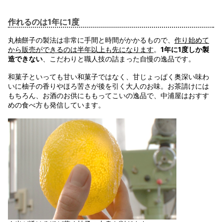
作れるのは1年に1度
丸柚餅子の製法は非常に手間と時間がかかるもので、
作り始めて
から販売ができるのは半年以上も先になります
。
1年に1度しか製
造できない
、こだわりと職人技の詰まった自慢の逸品です。
和菓子といっても甘い和菓子ではなく、甘じょっぱく奥深い味わ
いに柚子の香りやほろ苦さが後を引く大人のお味。お茶請けには
もちろん、お酒のお供にももってこいの逸品で、中浦屋はおすす
めの食べ方も発信しています。