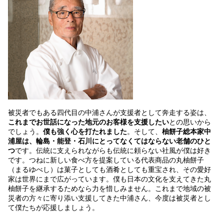
被災者でもある四代目の中浦さんが支援者として奔走する姿は、
これまでお世話になった地元のお客様を支援したい
との思いから
でしょう。
僕も強く心を打たれました
。そして、
柚餅子総本家中
浦屋は、輪島・能登・石川にとってなくてはならない老舗のひと
つ
です。伝統に支えられながらも伝統に頼らない社風が僕は好き
です。つねに新しい食べ方を提案している代表商品の丸柚餅子
（まるゆべし）は菓子としても酒肴としても重宝され、その愛好
家は世界にまで広がっています。僕も日本の文化を支えてきた丸
柚餅子を継承するためなら力を惜しみません。これまで地域の被
災者の方々に寄り添い支援してきた中浦さん、今度は被災者とし
て僕たちが応援しましょう。