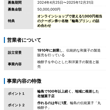
募集期間
2024年4月25日〜2025年12月31日
募集金額
50,000,000円
オンラインショップで使える1,000円相当
特典
のクーポン券
や
名物「輪島プリン」の詰
め合わせ
営業者について
1910年に創業
し、伝統的な和菓子の製造
設立背景
販売を行っている
柚餅子を中心とした和洋菓子の製造と販
事業内容
売
事業内容の特徴
輪島で100年以上続く、地域に根差した
ポイント１
老舗菓子店
作れるのは年に1度
。輪島の伝統菓子「丸
ポイント２
柚餅子」