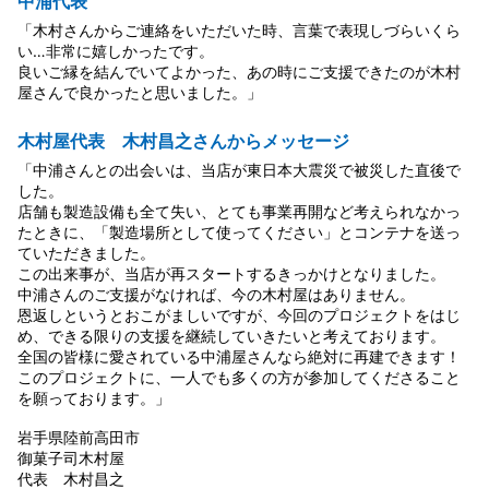
中浦代表
「木村さんからご連絡をいただいた時、言葉で表現しづらいくら
い…非常に嬉しかったです。
良いご縁を結んでいてよかった、あの時にご支援できたのが木村
屋さんで良かったと思いました。」
木村屋代表 木村昌之さんからメッセージ
「中浦さんとの出会いは、当店が東日本大震災で被災した直後で
した。
店舗も製造設備も全て失い、とても事業再開など考えられなかっ
たときに、「製造場所として使ってください」とコンテナを送っ
ていただきました。
この出来事が、当店が再スタートするきっかけとなりました。
中浦さんのご支援がなければ、今の木村屋はありません。
恩返しというとおこがましいですが、今回のプロジェクトをはじ
め、できる限りの支援を継続していきたいと考えております。
全国の皆様に愛されている中浦屋さんなら絶対に再建できます！
このプロジェクトに、一人でも多くの方が参加してくださること
を願っております。」
岩手県陸前高田市
御菓子司木村屋
代表 木村昌之