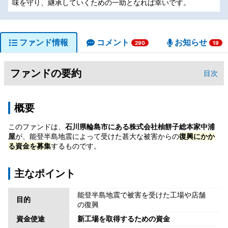
味を守り、継承していくための一助となれば幸いです。
ファンド情報
コメント
お知らせ
290
19
ファンドの要約
目次
概要
このファンドは、
石川県輪島市にある株式会社柚餅子総本家中浦
屋
が、能登半島地震によって受けた甚大な被害からの
復興にかか
る資金を募集
するものです。
主なポイント
能登半島地震で被害を受けた工場や店舗
目的
の復興
資金使途
新工場を取得するための資金