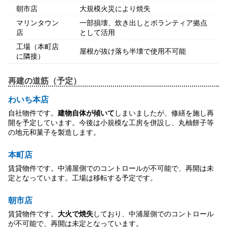
朝市店
大規模火災により焼失
マリンタウン
一部損壊、炊き出しとボランティア拠点
店
として活用
工場（本町店
屋根が抜け落ち半壊で使用不可能
に隣接）
再建の道筋（予定）
わいち本店
自社物件です。
建物自体が傾いて
しまいましたが、修繕を施し再
開を予定しています。今後は小規模な工房を併設し、丸柚餅子等
の地元和菓子を製造します。
本町店
賃貸物件です。中浦屋側でのコントロールが不可能で、再開は未
定となっています。工場は移転する予定です。
朝市店
賃貸物件です。
大火で焼失
しており、中浦屋側でのコントロール
が不可能で、再開は未定となっています。