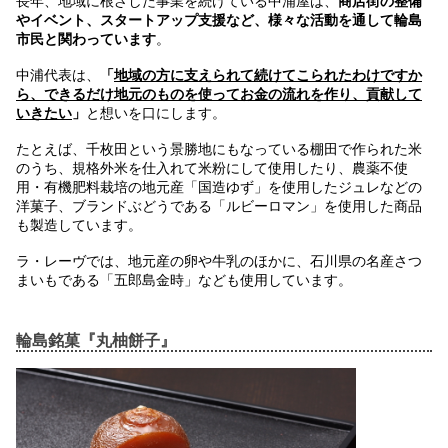
長年、地域に根ざした事業を続けている中浦屋は、
商店街の整備
やイベント、スタートアップ支援など、様々な活動を通して輪島
市民と関わっています
。
中浦代表は、
「
地域の方に支えられて続けてこられたわけですか
ら、できるだけ地元のものを使ってお金の流れを作り、貢献して
いきたい
」
と想いを口にします。
たとえば、千枚田という景勝地にもなっている棚田で作られた米
のうち、規格外米を仕入れて米粉にして使用したり、農薬不使
用・有機肥料栽培の地元産「国造ゆず」を使用したジュレなどの
洋菓子、ブランドぶどうである「ルビーロマン」を使用した商品
も製造しています。
ラ・レーヴでは、地元産の卵や牛乳のほかに、石川県の名産さつ
まいもである「五郎島金時」なども使用しています。
輪島銘菓『丸柚餅子』