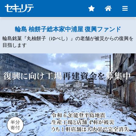
輪島 柚餅子総本家中浦屋 復興ファンド
輪島銘菓『丸柚餅子（ゆべし）』の老舗が被災からの復興を
目指します