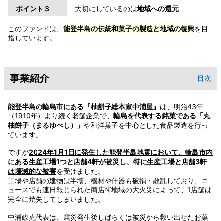
ポイント３
大切にしているのは
地域への還元
このファンドは、
能登半島の伝統和菓子の製造と地域の復興
を目
指しています。
事業紹介
目次
能登半島の輪島市にある『柚餅子総本家中浦屋』
は、明治43年
（1910年）より続く老舗企業で、
輪島を代表する銘菓である「丸
柚餅子（まるゆべし）」
や和洋菓子を中心とした食品製造を行っ
ています。
ですが
2024年1月1日に発生した能登半島地震において、輪島市内
にある生産工場1つと店舗4軒が被災し、特に生産工場と店舗3軒
は壊滅的な被害
を受けました。
工場や店舗の建物は半壊、機材や什器も破損・散乱しており、ニ
ュースでも連日報じられた商店街地域の大火災によって、1店舗は
完全に焼失してしまいました。
中浦政克代表は、震災発生後しばらくは被災から救い出せたお菓