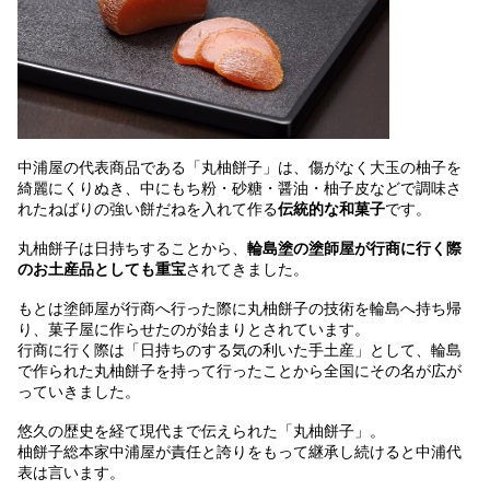
中浦屋の代表商品である「丸柚餅子」は、傷がなく大玉の柚子を
綺麗にくりぬき、中にもち粉・砂糖・醤油・柚子皮などで調味さ
れたねばりの強い餅だねを入れて作る
伝統的な和菓子
です。
丸柚餅子は日持ちすることから、
輪島塗の塗師屋が行商に行く際
のお土産品としても重宝
されてきました。
もとは塗師屋が行商へ行った際に丸柚餅子の技術を輪島へ持ち帰
り、菓子屋に作らせたのが始まりとされています。
行商に行く際は「日持ちのする気の利いた手土産」として、輪島
で作られた丸柚餅子を持って行ったことから全国にその名が広が
っていきました。
悠久の歴史を経て現代まで伝えられた「丸柚餅子」。
柚餅子総本家中浦屋が責任と誇りをもって継承し続けると中浦代
表は言います。