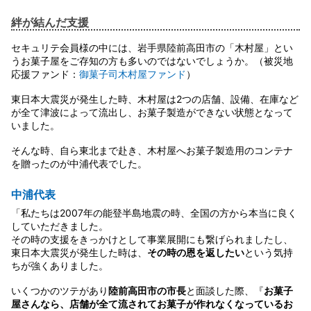
絆が結んだ支援
セキュリテ会員様の中には、岩手県陸前高田市の「木村屋」とい
うお菓子屋をご存知の方も多いのではないでしょうか。（被災地
応援ファンド：
御菓子司木村屋ファンド
）
東日本大震災が発生した時、木村屋は2つの店舗、設備、在庫など
が全て津波によって流出し、お菓子製造ができない状態となって
いました。
そんな時、自ら東北まで赴き、木村屋へお菓子製造用のコンテナ
を贈ったのが中浦代表でした。
中浦代表
「私たちは2007年の能登半島地震の時、全国の方から本当に良く
していただきました。
その時の支援をきっかけとして事業展開にも繋げられましたし、
東日本大震災が発生した時は、
その時の恩を返したい
という気持
ちが強くありました。
いくつかのツテがあり
陸前高田市の市長
と面談した際、『
お菓子
屋さんなら、店舗が全て流されてお菓子が作れなくなっているお