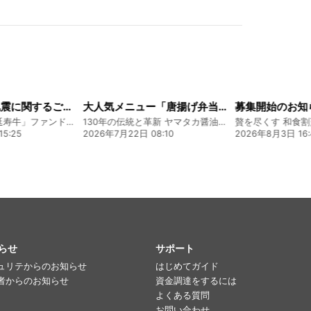
令和8年熊本地震に関するご報告
大人気メニュー「唐揚げ弁当」のレシピをご紹介します！
募集開始のお知
熊本 あか牛「延寿牛」ファンド2026
130年の伝統と革新 ヤマタカ醤油ファンド
贅を尽くす 和食
5:25
2026年7月22日 08:10
2026年8月3日 16:
らせ
サポート
ュリテからのお知らせ
はじめてガイド
者からのお知らせ
資金調達をするには
よくある質問
お問い合わせ