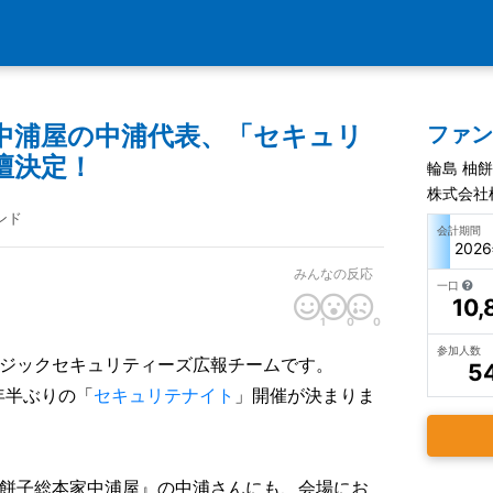
家中浦屋の中浦代表、「セキュリ
ファ
壇決定！
輪島 柚
株式会社
ンド
会計期間
202
みんなの反応
一口
10,
1
0
0
参加人数
ジックセキュリティーズ広報チームです。
5
2年半ぶりの「
セキュリテナイト
」開催が決まりま
餅子総本家中浦屋』の中浦さんにも、会場にお