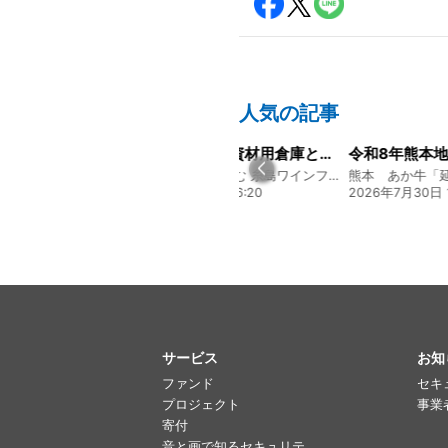
人気の記事
経営方針説明会を開催しました
【残り9日！】資材用倉庫として、コンテナハウスの購入を検討しています
130年の伝統と革新 ヤマタカ醤油ファンド
新鮮な地魚と楽しむ 糸島ワインファンド
20:00
2026年7月23日 06:20
2026年7月30日 1
サービス
お知
ファンド
セキ
プロジェクト
事業
寄付
音と画で知るセキュリテ