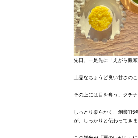
先日、一足先に「えがら饅頭
上品なちょうど良い甘さのこ
その上には目を奪う、クチナ
しっとり柔らかく、創業11
が、しっかりと伝わってきま
この餅米が「栗のいがら」に