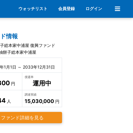
ウォッチリスト
会員登録
ログイン
ンド情報
餅子総本家中浦屋 復興ファンド
柚餅子総本家中浦屋
6年1月1日 ～ 2033年12月31日
償還率
800
運用中
円
調達実績
44
15,030,000
人
円
ファンド詳細を見る