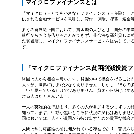
マイクロファイナンスとは
「マイクロ（＝とても小さな）ファイナンス（＝金融）」
供される金融サービスを意味し、貸付、保険、貯蓄、送金
多くの発展途上国において、貧困層の人びとは、自分の事
銀行からお金を借りることができず、非合法な高利貸しに
た貧困層に、マイクロファイナンスサービスを提供してい
す。
「マイクロファイナンス貧困削減投資フ
貧困は人から機会を奪います。貧困の中で機会を得ること
人々が、世界にはまだ少なくありません。しかし、彼らの
しいと思っているわけではありません。貧困から抜け出す
ける人はたくさんいます。
一人の英雄的な行動より、多くの人が参加する少しずつの
知っています。行動が無いところに状況の変化はありませ
国においては、人々が貧困から抜け出すための貴重な機会
人間は常に可能性の前に開かれている存在であり、苦境を