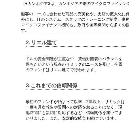
（※カンボジア3は、カンボジアの別のマイクロファイナン
顧客のニーズに合わせた商品の充実化や、支店の拡大化に
外にも、ITのシステム、スタッフのトレーニング制度、事
マイクロファイナンス機関も、政府や国際機関から多くの
す。
2. リエル建て
ドルの資金調達が主流な中、貸借対照表のバランスを
保ちたいという現在のサミックのニーズを受け、今回
のファンドはリエル建てで行われます。
3.これまでの信頼関係
最初のファンドが始まって以来、2年以上、サミックは
一度も月次報告や質問への対応を怠ることはなく、現
地訪問にも親切に対応するなど、信頼関係を築いてま
いりました。また、安定的な経営も続けています。