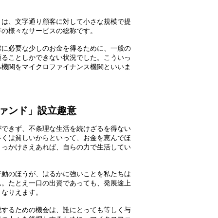
とは、文字通り顧客に対して小さな規模で提
等の様々なサービスの総称です。
業に必要な少しのお金を得るために、一般の
頼ることしかできない状況でした。こういっ
る機関をマイクロファイナンス機関といいま
ァンド」設立趣意
ができず、不条理な生活を続けざるを得ない
多くは貧しいからといって、お金を恵んでほ
きっかけさえあれば、自らの力で生活してい
行動のほうが、はるかに強いことを私たちは
ん。たとえ一口の出資であっても、発展途上
となりえます。
脱するための機会は、誰にとっても等しく与