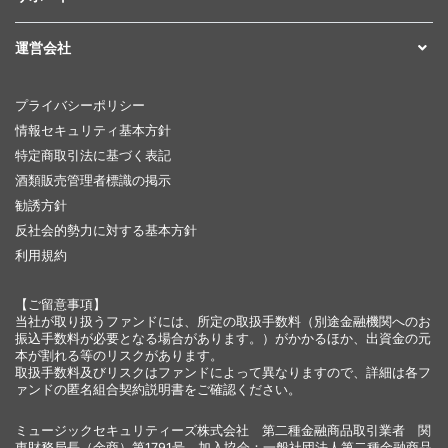
運営会社
プライバシーポリシー
情報セキュリティ基本方針
特定商取引法に基づく表記
酒類販売管理者標識の掲示
勧誘方針
反社会的勢力に対する基本方針
利用規約
【ご留意事項】
当社が取り扱うファンドには、所定の取扱手数料（別途金融機関へのお
振込手数料が必要となる場合があります。）がかかるほか、出資金の元
本が割れる等のリスクがあります。
取扱手数料及びリスクはファンドによって異なりますので、詳細は各フ
ァンドの匿名組合契約説明書をご確認ください。
ミュージックセキュリティーズ株式会社 第二種金融商品取引業者 関
東財務局長（金商）第1791号 加入協会：一般社団法人第二種金融商品