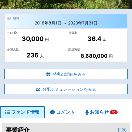
会計期間
2018年8月1日 ～ 2023年7月31日
一口
償還率
30,000
36.4
円
%
参加人数
調達実績
236
8,680,000
人
円
特典の詳細をみる
分配シミュレーションをみる
ファンド情報
コメント
お知らせ
10
事業紹介
目次