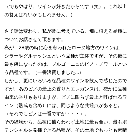
（でもやはり、ワインが好きだからです（笑）。これ以上
の答えはないかもしれません。）
さて話は変わり、私が常に考えている、畑に植える品種に
ついてお話させて頂きます。
私が、28歳の時に心を奪われたローヌ地方のワインは、
シラーやグルナッシュという品種が主体ですが、その後に
最も虜になったのは、ブルゴーニュのピノ・ノワールとい
う品種です。（一番浪費しました…）
しかし、更にいろいろな品種のワインを飲んで感じたので
すが、あのピノの最上の香りとエレガンスは、確かに品種
由来の香りもありますが、ピノに限らず最上と呼ばれるワ
イン（熟成も含め）には、同じような共通点があると。
（それでもピノは一番ですが・・・）。
その経験から、品種に捕らわれず土地に最も合い、最もポ
テンシャルを発揮できる品種が、その土地でもっとも素晴