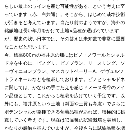
らしい最上のワインを産む可能性がある、という考えに至
っています（赤、白共通）。そこから、はじめて栽培技術
が活きると考えています。当たり前のようですが、海外の
銘醸地は長い年月をかけて土地×品種が選ばれています
が、歴史の浅い日本では、その答えは未知数で非常に重要
なことだと思います。
今、標高800ｍの福井原の畑にはピノ・ノワールとシャル
ドネを中心に、ピノグリ、ピノブラン、リースリング、ソ
ーヴィニヨンブラン、マスカットベーリーA、ゲヴュルツ
トラミネールなどを植栽しております。ピノとシャルドネ
に関しては、かなりの手ごたえを感じドメーヌ長谷のメイ
ン品種として、これからも植栽を広げていく予定です。以
外にも、福井原という土地（斜面や土質も考慮）でさらに
ポテンシャルが発揮できる葡萄品種があれば、積極的に挑
戦していく考えです。現在は13品種の試験栽培を実施し、
かなりの感触を掴んでいますが、今後さらに試験品種を増