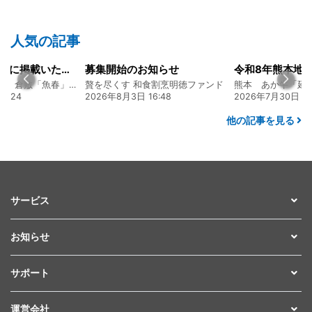
人気の記事
お知らせ
令和8年熊本地震に関するご報告
和食割烹明徳ファンド
熊本 あか牛「延寿牛」ファンド2026
 16:48
2026年7月30日 15:25
2026年8月4日 20
他の記事を見る
サービス
お知らせ
サポート
運営会社