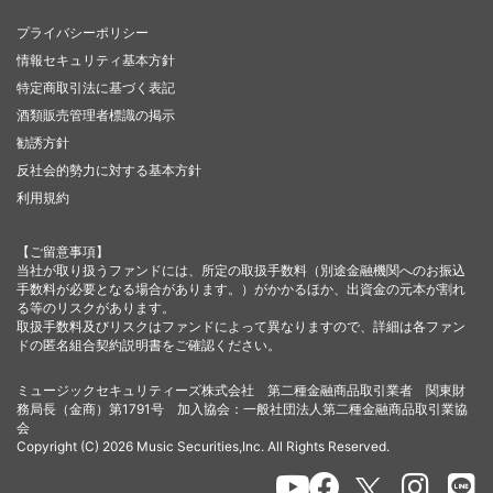
プライバシーポリシー
情報セキュリティ基本方針
特定商取引法に基づく表記
酒類販売管理者標識の掲示
勧誘方針
反社会的勢力に対する基本方針
利用規約
【ご留意事項】
当社が取り扱うファンドには、所定の取扱手数料（別途金融機関へのお振込
手数料が必要となる場合があります。）がかかるほか、出資金の元本が割れ
る等のリスクがあります。
取扱手数料及びリスクはファンドによって異なりますので、詳細は各ファン
ドの匿名組合契約説明書をご確認ください。
ミュージックセキュリティーズ株式会社 第二種金融商品取引業者 関東財
務局長（金商）第1791号 加入協会：一般社団法人第二種金融商品取引業協
会
Copyright (C) 2026 Music Securities,Inc. All Rights Reserved.