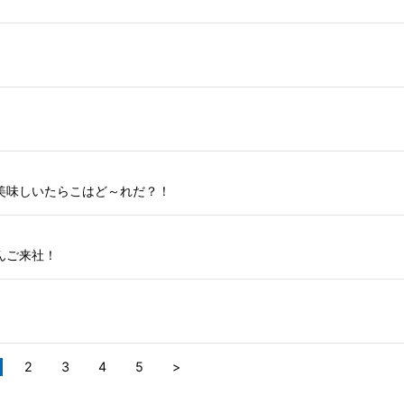
美味しいたらこはど～れだ？！
んご来社！
2
3
4
5
>