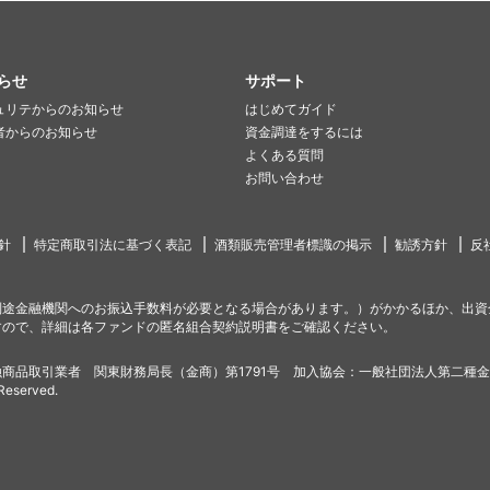
らせ
サポート
ュリテからのお知らせ
はじめてガイド
者からのお知らせ
資金調達をするには
よくある質問
お問い合わせ
針
特定商取引法に基づく表記
酒類販売管理者標識の掲示
勧誘方針
反
別途金融機関へのお振込手数料が必要となる場合があります。）がかかるほか、出資
すので、詳細は各ファンドの匿名組合契約説明書をご確認ください。
商品取引業者 関東財務局長（金商）第1791号 加入協会：一般社団法人第二種
 Reserved.