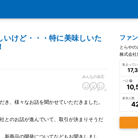
しいけど・・・特に美味しいた
ファ
！
とらやの
株式会社
集まって
17,
みんなの反応
一口
10,
0
0
0
参加人数
だき、様々なお話を聞かせていただきました。
4
社とのお話が進んでいて、取引が決まりそうだ
、新商品の開発についてなどもお聞きしまし