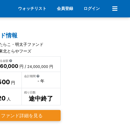
ウォッチリスト
会員登録
ログイン
ンド情報
たらこ・明太子ファンド
東北とらやフーズ
いる金額
360,000
円 /
24,000,000 円
会計期間
500
- 年
円
残り日数
20
途中終了
人
ファンド詳細を見る