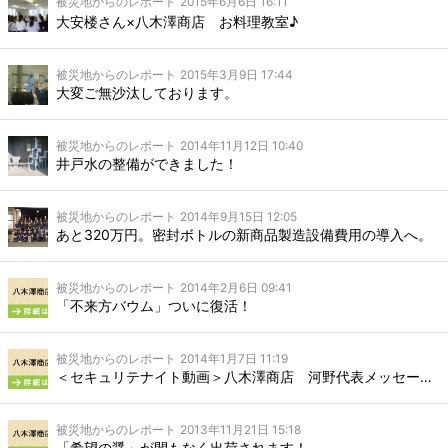
被災地からのレポート
2015年6月6日 16:11
大安楼さん×八木澤商店 お料理教室♪
被災地からのレポート
2015年3月9日 17:44
大変ご無沙汰しております。
被災地からのレポート
2014年11月12日 10:40
井戸水の整備ができました！
被災地からのレポート
2014年9月15日 12:05
あと320万円。密封ボトルの新商品製造設備費用の導入へ。
被災地からのレポート
2014年2月6日 09:41
「不来方バウム」ついに復活！
被災地からのレポート
2014年1月7日 11:19
＜セキュリテナイト動画＞八木澤商店 河野代表メッセージ
被災地からのレポート
2013年11月21日 15:18
「希望の醤」が間もなく出荷されます！