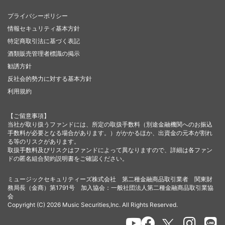
プライバシーポリシー
情報セキュリティ基本方針
特定商取引法に基づく表記
酒類販売管理者標識の掲示
勧誘方針
反社会的勢力に対する基本方針
利用規約
【ご留意事項】
当社が取り扱うファンドには、所定の取扱手数料（別途金融機関へのお振込
手数料が必要となる場合があります。）がかかるほか、出資金の元本が割れ
る等のリスクがあります。
取扱手数料及びリスクはファンドによって異なりますので、詳細は各ファン
ドの匿名組合契約説明書をご確認ください。
ミュージックセキュリティーズ株式会社 第二種金融商品取引業者 関東財
務局長（金商）第1791号 加入協会：一般社団法人第二種金融商品取引業協
会
Copyright (C) 2026 Music Securities,Inc. All Rights Reserved.