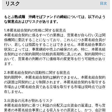
リスク
目次
もとぶ熟成麺 沖縄そばファンドの締結については、以下のよう
な留意点およびリスクがあります。
1.本匿名組合契約の性格に関する留意点
本匿名組合契約に係るすべての業務は、営業者が自ら行い又は関
係機関に委託することになっており、これらにつき匿名組合員が
行い、若しくは指図をすることはできません。本匿名組合事業の
状況によっては、事業継続や売上の確保のため、特に、本匿名組
合契約はその契約期間が比較的長期間に及ぶため、契約期間中に
おいて、営業者の判断の下に価格等の変更等を行う可能性があり
ます。
2.本匿名組合契約の流動性に関する留意点
契約期間中、本匿名組合契約は解約できません。本匿名組合契約
の譲渡は同契約により制限されます。本匿名組合契約を取引する
市場および匿名組合員である立場を取引する市場は現時点では存
在しません。
3.出資金の元本が割れるリスク
本匿名組合契約に基づく利益の分配又は出資金の返還は、専ら営
業者の本匿名組合事業による収入をその原資とし、かつ、会計期