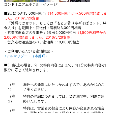
コンドミニアムホテル（イメージ）
■2口につき15,000円相当
（14,500円相当から500円増額致しま
した。2016/5/26変更）
・「沖縄そばセット」もしくは「もとぶ香りネギそばセット」(4
食入り）を期間中１回送付：送料込3,000円相当
・営業者飲食店の食事券：2食分2,000円相当
（1,500円相当から
2,000円増額致しました。2016/5/26変更）
・営業者宿泊施設のペア宿泊券：10,000円相当
＜ご利用いただける宿泊施設＞
アルマリゾート（本部町）
■3口以上の場合、2口の特典内容に加えて、1口分の特典内容が口
数分に応じて追加されます。
（注
海外への発送はいたしかねますので、あらかじめご
1）
了承ください。
（注
特典の詳細につきましては、契約期間中、別途ご連
2）
絡いたします。
特典は、営業者の都合により内容が変更される場合
（注
や、実施ができなくなる場合もあることをご留意く