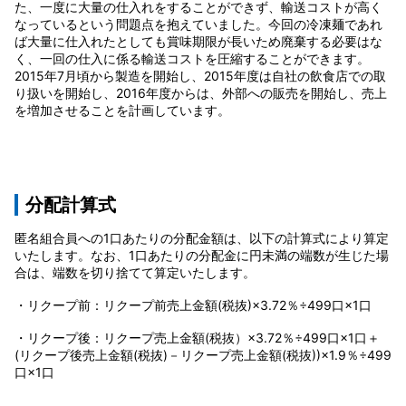
た、一度に大量の仕入れをすることができず、輸送コストが高く
なっているという問題点を抱えていました。今回の冷凍麺であれ
ば大量に仕入れたとしても賞味期限が長いため廃棄する必要はな
く、一回の仕入に係る輸送コストを圧縮することができます。
2015年7月頃から製造を開始し、2015年度は自社の飲食店での取
り扱いを開始し、2016年度からは、外部への販売を開始し、売上
を増加させることを計画しています。
分配計算式
匿名組合員への1口あたりの分配金額は、以下の計算式により算定
いたします。なお、1口あたりの分配金に円未満の端数が生じた場
合は、端数を切り捨てて算定いたします。
・リクープ前：リクープ前売上金額(税抜)×3.72％÷499口×1口
・リクープ後：リクープ売上金額(税抜）×3.72％÷499口×1口＋
(リクープ後売上金額(税抜)－リクープ売上金額(税抜))×1.9％÷499
口×1口