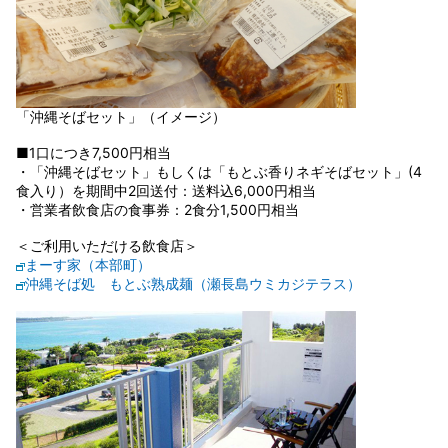
「沖縄そばセット」（イメージ）
■1口につき7,500円相当
・「沖縄そばセット」もしくは「もとぶ香りネギそばセット」(4
食入り）を期間中2回送付：送料込6,000円相当
・営業者飲食店の食事券：2食分1,500円相当
＜ご利用いただける飲食店＞
まーす家（本部町）
沖縄そば処 もとぶ熟成麺（瀬長島ウミカジテラス）