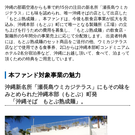
沖縄の那覇空港からも車で約15分の注目の新名所「瀬長島ウミカ
ジテラス」にも味を認められ、唯一沖縄そばの店として出店した
「もとぶ熟成麺」。本ファンドは、今後も飲食店事業が拡大を見
込み、沖縄本部（もとぶ）町にて唯一となる製麺所（工場）の立
ち上げを行うための費用を募集し、「もとぶ熟成麺」の飲食店・
製麺所の5年間分の事業売上に応じて分配致します。 出資者特典
には、もとぶ熟成麺のセット商品をご送付の他、ウミカジテラス
店などで使用できる食事券、2口からは沖縄本部町コンドミニアム
ホテル2名分宿泊券など、沖縄にお越し頂いて、食べて、泊まって
頂くための特典をご用意しています。
本ファンド対象事業の魅力
沖縄新名所「瀬長島ウミカジテラス」にもその味を
みとめられた沖縄本部（もとぶ）町発
「沖縄そば もとぶ熟成麺」。