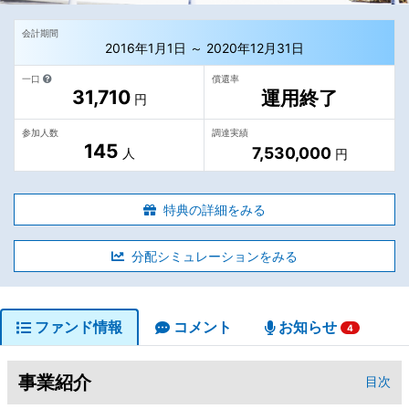
会計期間
2016年1月1日 ～ 2020年12月31日
一口
償還率
31,710
運用終了
円
参加人数
調達実績
145
7,530,000
人
円
特典の詳細をみる
分配シミュレーションをみる
ファンド情報
コメント
お知らせ
4
事業紹介
目次