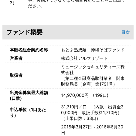
3）
ださい。
ファンド概要
目次
本匿名組合契約名称
もとぶ熟成麺 沖縄そばファンド
営業者
株式会社アルマリゾート
ミュージックセキュリティーズ株
式会社
取扱者
（第二種金融商品取引業者 関東
財務局長（金商）第1791号）
出資金募集最大総額
14,970,000円 (499口)
(口数)
31,710円／口 （内訳：出資金3
申込単位（1口あた
0,000円 取扱手数料1,710円）
り）
（上限口数：33口）
2015年3月27日～2016年6月30
日