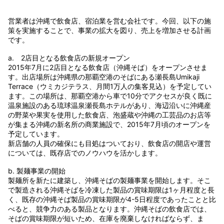
営業者は沖縄で飲食店、宿泊業を営む会社です。今回、以下の施
策を実施することで、事業の拡大を図り、売上を増加させる計画
です。
a. 2店目となる飲食店の新規オープン
2015年7月に2店目となる飲食店（沖縄そば）をオープンさせま
す。出店場所は沖縄県の那覇空港のそばにある瀬長島Umikaji
Terrace（ウミカジテラス、月間1万人の集客見込）を予定してい
ます。この場所は、那覇空港から車で10分でアクセスが良く既に
温泉施設のある琉球温泉瀬長島ホテルがあり、海辺沿いに沖縄産
の野菜や果実を使用した飲食店、泡盛蔵や沖縄の工芸品のお店等
が集まる沖縄の新名所の商業施設で、2015年7月頃のオープンを
予定しています。
新店舗の人員の確保にも目処はついており、飲食店の開店や運営
については、既存店でのノウハウを活かします。
b. 製麺事業の開始
製麺所を新たに建築し、沖縄そばの製麺事業を開始します。そこ
で製造される沖縄そばを冷凍した製品の賞味期限は1ヶ月程度と長
く、既存の沖縄そば製品の賞味期限が4-5日程度であったことと比
べると、競争力のある製品となります。沖縄そばの飲食店では、
そばの賞味期限が短いため、在庫を廃棄しなければならず、ま