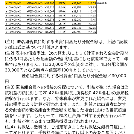
(注1）匿名組合員に対する出資1口あたり分配金額は、上記に記載
の算出式に基づいて計算されます。
(注2) 表中の償還率は、次の算出式によって計算される全会計期間
に係る1口あたり分配金額の合計額を基にした償還率であって、年
率ではありません。1口30,000円の出資金に対し、1口分配金額が
30,000円となる時点を償還率100％としています。
匿名組合員に対する出資金1口あたり分配金額／30,000
円
(注3) 匿名組合員への損益の分配について、利益が生じた場合は当
該利益の額に対して20.42％(復興特別所得税0.42％含む)の源泉税
徴収が行われます。なお、将来税率が変更された場合には、変更
後の税率により計算が行われます。また、利益とは出資者に対す
る分配金額が匿名組合出資金額を超過した場合における当該超過
額をいいます。したがって、匿名組合員に対する分配が行われて
も、利益が生じるまでは源泉徴収は行われません。
(注4）お振込手数料は、ご指定頂きましたお振込先銀行口座によ
って変わります。手数料金額については以下の表をご参照くださ