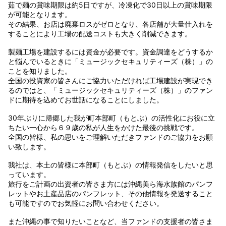
茹で麺の賞味期限は約5日ですが、冷凍化で30日以上の賞味期限
が可能となります。
その結果、お店は廃棄ロスがゼロとなり、各店舗が大量仕入れを
することにより工場の配送コストも大きく削減できます。
製麺工場を建設するには資金が必要です。資金調達をどうするか
と悩んでいるときに「ミュージックセキュリティーズ（株）」の
ことを知りました。
全国の投資家の皆さんにご協力いただければ工場建設が実現でき
るのではと、「ミュージックセキュリティーズ（株）」のファン
ドに期待を込めてお世話になることにしました。
30年ぶりに帰郷した我が町本部町（もとぶ）の活性化にお役に立
ちたい一心から６９歳の私が人生をかけた最後の挑戦です。
全国の皆様、私の思いをご理解いただきファンドのご協力をお願
い致します。
我社は、本土の皆様に本部町（もとぶ）の情報発信をしたいと思
っています。
旅行をご計画の出資者の皆さま方には沖縄美ら海水族館のパンフ
レットやお土産品店のパンフレット、その他情報を発送すること
も可能ですのでお気軽にお問い合わせください。
また沖縄の事で知りたいことなど、当ファンドの支援者の皆さま