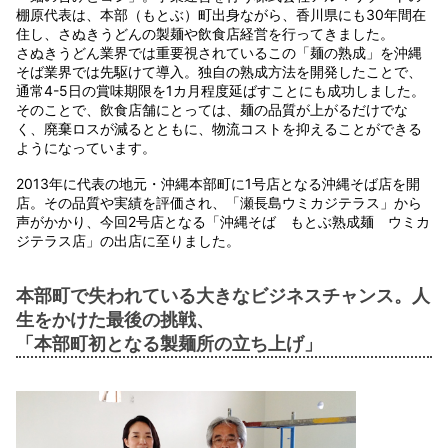
棚原代表は、本部（もとぶ）町出身ながら、香川県にも30年間在
住し、さぬきうどんの製麺や飲食店経営を行ってきました。
さぬきうどん業界では重要視されているこの「麺の熟成」を沖縄
そば業界では先駆けて導入。独自の熟成方法を開発したことで、
通常4-5日の賞味期限を1カ月程度延ばすことにも成功しました。
そのことで、飲食店舗にとっては、麺の品質が上がるだけでな
く、廃棄ロスが減るとともに、物流コストを抑えることができる
ようになっています。
2013年に代表の地元・沖縄本部町に1号店となる沖縄そば店を開
店。その品質や実績を評価され、「瀬長島ウミカジテラス」から
声がかかり、今回2号店となる「沖縄そば もとぶ熟成麺 ウミカ
ジテラス店」の出店に至りました。
本部町で失われている大きなビジネスチャンス。人
生をかけた最後の挑戦、
「本部町初となる製麺所の立ち上げ」