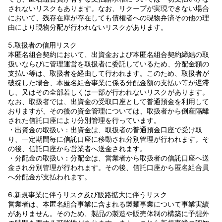
されないリスクもあります。なお、リクープが実現できない場合
において、残存在庫が存在しても債権者への現物弁済その他の理
由により現物分配が行われないリスクがあります。
5.取扱者の信用リスク
本匿名組合契約において、出資金および本匿名組合契約締結の取
扱いならびに管理運営を取扱者に委託しているため、分配金額の
支払い等は、取扱者を経由して行われます。このため、取扱者が
破綻した場合、本匿名組合事業に係る分配金額の支払い等が遅滞
し、又はその全部若しくは一部が行われないリスクがあります。
なお、取扱者では、出資金の受取口座として普通預金を利用して
おりますが、その後の資金管理については、取扱者から倒産隔離
された信託口座により分別管理を行っています。
・出資金の取扱い：出資金は、取扱者の普通預金口座で受け取
り、一定期間毎に信託口座に移動され分別管理が行われます。そ
の後、信託口座から営業者へ送金されます。
・分配金の取扱い：分配金は、営業者から取扱者の信託口座へ送
金され分別管理が行われます。その後、信託口座から匿名組合員
へ分配金が支払われます。
6.新規事業に伴うリスク及び販路拡大に伴うリスク
営業者は、本匿名組合事業に含まれる製麺事業について事業実績
がありません。そのため、製品の製造や販売体制の構築に予想外