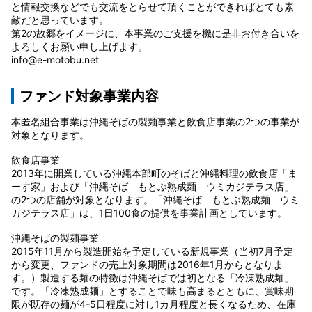
と情報交換などでも交流をとらせて頂くことができればとても素
敵だと思っています。
第2の故郷をイメージに、本事業のご支援を機に是非お付き合いを
よろしくお願い申し上げます。
info@e-motobu.net
ファンド対象事業内容
本匿名組合事業は沖縄そばの製麺事業と飲食店事業の2つの事業が
対象となります。
飲食店事業
2013年に開業している沖縄本部町のそばと沖縄料理の飲食店「ま
ーす家」および「沖縄そば もとぶ熟成麺 ウミカジテラス店」
の2つの店舗が対象となります。「沖縄そば もとぶ熟成麺 ウミ
カジテラス店」は、1日100食の提供を事業計画としています。
沖縄そばの製麺事業
2015年11月から製造開始を予定している新規事業（当初7月予定
から変更、ファンドの売上対象期間は2016年1月からとなりま
す。）製造する麺の特徴は沖縄そばでは初となる「冷凍熟成麺」
です。「冷凍熟成麺」とすることで味も高まるとともに、賞味期
限が既存の麺が4-5日程度に対し1カ月程度と長くなるため、在庫