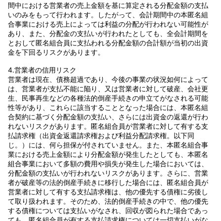
間中における営業者の売上金額を基に算定される分配金額の支払
いのみをもって行われます。したがって、会計期間中の本匿名組
合事業における売上によっては利益の分配が行われない可能性が
あり、また、分配金の支払いが行われたとしても、全会計期間を
とおして匿名組合員に支払われる分配金額の合計額が当初の出資
金を下回るリスクがあります。
4.営業者の信用リスク
営業者は現在、債務超過であり、今後の事業の状況如何によって
は、営業者が支払不能に陥り、又は営業者に対して破産、会社更
生、民事再生などの各種法的倒産手続きの申立てがなされる可能
性等があり、これらに該当することとなった場合には、本匿名組
合契約に基づく分配金額の支払い、さらには出資金の返還が行わ
れないリスクがあります。匿名組合員が営業者に対して有する支
払請求権（出資金返還請求権および利益分配請求権。以下同
じ。）には、何ら担保が付されていません。また、本匿名組合事
業における売上金額により分配金額が発生したとしても、本匿名
組合事業において多額の費用や損失が発生した場合においては、
分配金額の支払いが行われないリスクがあります。さらに、営業
者が破産等の法的倒産手続きに移行した場合には、匿名組合員が
営業者に対して有する支払請求権は、他の優先する債権に劣後し
て取り扱われます。そのため、法的倒産手続きの中で、他の優先
する債権については支払いがなされ、回収が図られた場合であっ
ても、匿名組合員が有する支払請求権については一切支払いがな