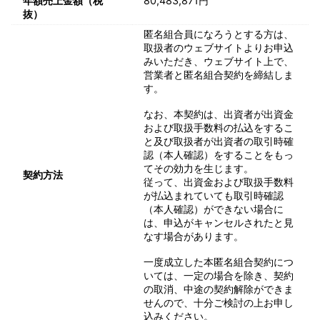
年額売上金額（税
80,483,871円
抜）
匿名組合員になろうとする方は、
取扱者のウェブサイトよりお申込
みいただき、ウェブサイト上で、
営業者と匿名組合契約を締結しま
す。
なお、本契約は、出資者が出資金
および取扱手数料の払込をするこ
と及び取扱者が出資者の取引時確
認（本人確認）をすることをもっ
てその効力を生じます。
契約方法
従って、出資金および取扱手数料
が払込まれていても取引時確認
（本人確認）ができない場合に
は、申込がキャンセルされたと見
なす場合があります。
一度成立した本匿名組合契約につ
いては、一定の場合を除き、契約
の取消、中途の契約解除ができま
せんので、十分ご検討の上お申し
込みください。