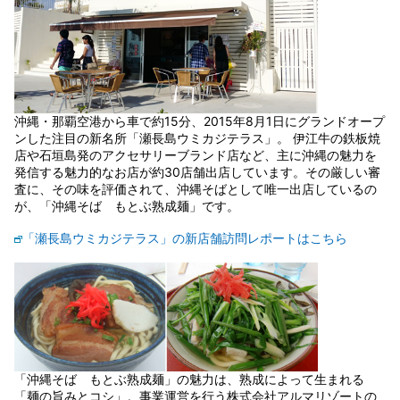
沖縄・那覇空港から車で約15分、2015年8月1日にグランドオープ
ンした注目の新名所「瀬長島ウミカジテラス」。 伊江牛の鉄板焼
店や石垣島発のアクセサリーブランド店など、主に沖縄の魅力を
発信する魅力的なお店が約30店舗出店しています。その厳しい審
査に、その味を評価されて、沖縄そばとして唯一出店しているの
が、「沖縄そば もとぶ熟成麺」です。
「瀬長島ウミカジテラス」の新店舗訪問レポートはこちら
「沖縄そば もとぶ熟成麺」の魅力は、熟成によって生まれる
「麺の旨みとコシ」。事業運営を行う株式会社アルマリゾートの