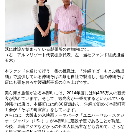
既に建設が始まっている製麺所の建物内にて。
（右：アルマリゾート代表棚原代表、左：当社ファンド組成担当
玉木）
本ファンドを通じて行う一番の挑戦は、「沖縄そば もとぶ熟成
麺」で提供している沖縄そばの麺を自社で製造し、他の沖縄そば
店にも麺をおろす製麺所事業の立ち上げです。
美ら海水族館がある本部町には、2014年度には約435万人の観光
客が訪れています。そして、観光客が一番食するといわれている
沖縄そば店は、本部町には約80店舗あり、沖縄で初めて本部町商
工会が「そばの町宣言」をしています。
さらには、大阪市の米映画テーマパーク「ユニバーサル・スタジ
オ・ジャパン（USJ）」が本部町に建設予定であることが報道。
今後、東南アジアなどからの外国人観光客なども含めて、さらな
る観光客の増加が見込まれています。