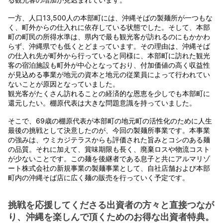
一方、人口13,500人の本部町には、沖縄そばの製麺所が一つもな
く、町外からの仕入れに依存している状態でした。そして、本部
町の町民の所得水準は、県内で最も観光客が訪れるのにもかかわ
らず、沖縄県でも低くとどまっています。その理由は、沖縄そば
の仕入れ先が町外から行っていると同様に、本部町に訪れた観光
客の宿泊施設も町外が中心となっており、付加価値の高く収益性
が見込める事業が地元の資本と地元の従業員によって行われてい
ないことが原因となっていました。
観光客がたくさん訪れることの経済的な恩恵を少しでも本部町に
還元したい。棚原代表は大きな問題意識を持っていました。
そこで、69歳の棚原代表が本部町の地元町の活性化のために人生
最後の挑戦として決意したのが、今回の製麺所事業です。本事業
の強みは、ウミカジテラスからも評価された旨みとコシのある麺
の品質。それに加えて、賞味期限も長く、廃棄ロスや物流コスト
が少ないことです。この麺を後継者である息子と共にアルマリゾ
ート株式会社の新規事業の製麺事業として、自社店舗および本部
町内の沖縄そば店に広く麺の販売を行っていく予定です。
挑戦を応援してくださる出資者の方々と直接つなが
り、沖縄を楽しんで頂くためのお得な出資者特典。