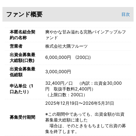
ファンド概要
目次
本匿名組合契
爽やかな甘み溢れる完熟パインアップルフ
約の名称
ァンド
営業者
株式会社大隅フルーツ
出資金募集最
6,000,000円 (200口)
大総額(口数)
出資金募集最
3,000,000円
低総額
32,400円／口 （内訳：出資金30,000
申込単位（1
円 取扱手数料2,400円）
口あたり）
（上限口数：200口）
2025年12月19日〜2026年5月31日
※この期間中であっても、出資金額が出資
募集受付期間
募集最大総額に達した
場合は、そのときをもちまして出資の募
集を終了します。