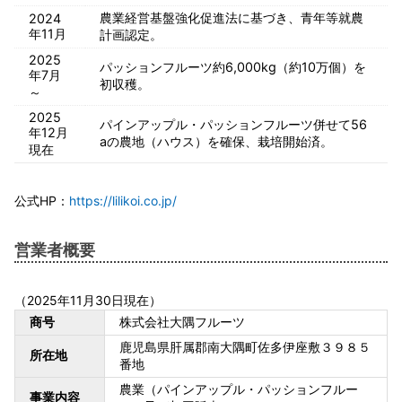
農業経営基盤強化促進法に基づき、青年等就農
2024
年11月
計画認定。
2025
パッションフルーツ約6,000kg（約10万個）を
年7月
初収穫。
～
2025
パインアップル・パッションフルーツ併せて56
年12月
aの農地（ハウス）を確保、栽培開始済。
現在
公式HP：
https://lilikoi.co.jp/
営業者概要
（2025年11月30日現在）
商号
株式会社大隅フルーツ
鹿児島県肝属郡南大隅町佐多伊座敷３９８５
所在地
番地
農業（パインアップル・パッションフルー
事業内容