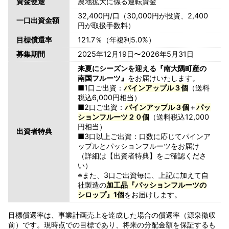
資金使途
農地拡大に係る運転資金
32,400円/口（30,000円が投資、2,400
一口出資金額
円が取扱手数料）
目標償還率
121.7％（年複利5.0%）
募集期間
2025年12月19日〜2026年5月31日
来夏にシーズンを迎える『南大隅町産の
南国フルーツ』
をお届けいたします。
■1口ご出資：
パインアップル３個
（送料
税込6,000円相当）
■2口ご出資：
パインアップル３個
＋
パッ
ションフルーツ２０個
（送料税込12,000
円相当）
出資者特典
■3口以上ご出資：口数に応じてパインア
ップルとパッションフルーツをお届け
（詳細は【出資者特典】をご確認くださ
い）
※また、3口ご出資毎に、上記に加えて自
社製造の
加工品『パッションフルーツの
シロップ』1個
をお届けします。
目標償還率は、事業計画売上を達成した場合の償還率（源泉徴収
前）です。現時点での目標であり、将来の分配金額を保証するも