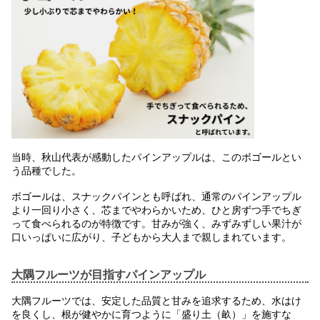
当時、秋山代表が感動したパインアップルは、このボゴールとい
う品種でした。
ボゴールは、スナックパインとも呼ばれ、通常のパインアップル
より一回り小さく、芯までやわらかいため、ひと房ずつ手でちぎ
って食べられるのが特徴です。甘みが強く、みずみずしい果汁が
口いっぱいに広がり、子どもから大人まで親しまれています。
大隅フルーツが目指すパインアップル
大隅フルーツでは、安定した品質と甘みを追求するため、水はけ
を良くし、根が健やかに育つように「盛り土（畝）」を施すな