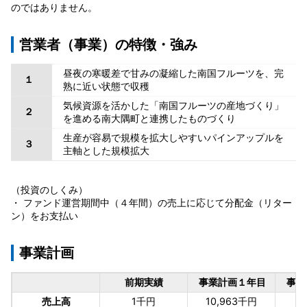
のではありません。
営業者（事業）の特徴・強み
昼夜の寒暖差で甘みの凝縮した南国フルーツを、完
１
熟に近い状態で収穫
気候資源を活かした「南国フルーツの産地づくり」
２
を進める南大隅町と連携したものづくり
生産が容易で規模を拡大しやすいパインアップルを
３
主軸とした規模拡大
（投資のしくみ）
・ ファンド運営期間中（４年間）の売上に応じて分配金（リター
ン）をお支払い
事業計画
前期実績
事業計画１年目
事業
売上高
1千円
10,963千円
1