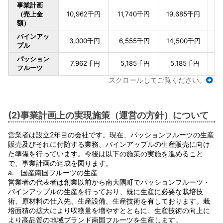
事業計画
（売上金
10,962千円
11,740千円
19,685千円
3
額）
パインアッ
3,000千円
6,555千円
14,500千円
2
プル
パッション
7,962千円
5,185千円
5,185千円
フルーツ
スクロールしてご覧ください。
(2)事業計画上の実現施策（運営の方針）について
営業者は設立2年目の会社です。現在、パッションフルーツの生産
販売及びそれに付随する業務、パインアップルの生産販売に向け
た準備を行っています。今後は以下の施策の実施を進めること
で、事業計画の達成を図ります。
a. 国産南国フルーツの生産
営業者の代表者は創業以前から南大隅町でパッションフルーツ・
パインアップルの生産を行っており、既に生産に必要な栽培技
術、原材料の仕入先、生産設備、生産技術を有しております。栽
培面積の拡大により収穫量を増やすとともに、生産技術の向上に
より高品質の地域ブランド南国フルーツを生産します。