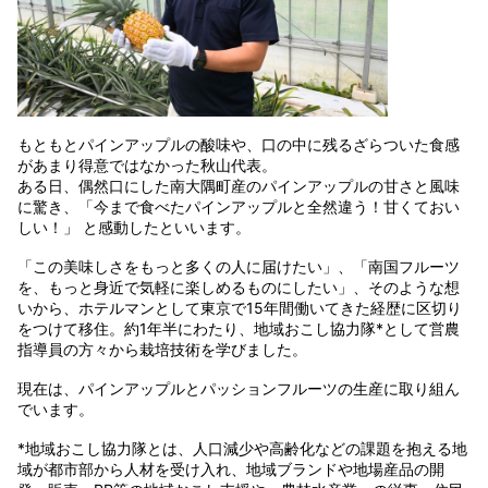
もともとパインアップルの酸味や、口の中に残るざらついた食感
があまり得意ではなかった秋山代表。
ある日、偶然口にした南大隅町産のパインアップルの甘さと風味
に驚き、「今まで食べたパインアップルと全然違う！甘くておい
しい！」 と感動したといいます。
「この美味しさをもっと多くの人に届けたい」、「南国フルーツ
を、もっと身近で気軽に楽しめるものにしたい」、そのような想
いから、ホテルマンとして東京で15年間働いてきた経歴に区切り
をつけて移住。約1年半にわたり、地域おこし協力隊*として営農
指導員の方々から栽培技術を学びました。
現在は、パインアップルとパッションフルーツの生産に取り組ん
でいます。
*地域おこし協力隊とは、人口減少や高齢化などの課題を抱える地
域が都市部から人材を受け入れ、地域ブランドや地場産品の開