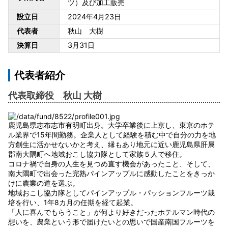
ツ）及び加工販売
設立日
2024年4月23日
代表者
秋山 大樹
決算日
3月31日
代表者紹介
代表取締役 秋山 大樹
鹿児島県志布志市有明町出身。大学卒業後に上京し、東京のホテ
ル業界で15年間勤務。企業人として経験を積む中で自分の力を地
方創生に活かせないかと考え、縁もあり地元に近い鹿児島県肝属
郡南大隅町へ地域おこし協力隊として家族５人で移住。
コロナ禍で自身の人生を見つめ直す機会があったこと、そして、
南大隅町で出会った完熟パインアップルに感動したことをきっか
けに農業の道を選ぶ。
地域おこし協力隊としてパインアップル・パッションフルーツ栽
培を行い、1年8カ月の任期を経て起業。
「人に喜んでもらうこと」が何より好きだったホテルマン時代の
想いを、農業という形で届けたいとの思いで国産南国フルーツを