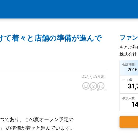
けて着々と店舗の準備が進んで
ファ
もとぶ熟
株式会社
会計期間
201
みんなの反応
一口
31,
0
0
0
参加人数
1
つであり、この夏オープン予定の
」 の準備が着々と進んでいます。