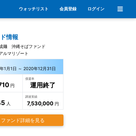
ウォッチリスト
会員登録
ログイン
ンド情報
成麺 沖縄そばファンド
アルマリゾート
6年1月1日 ～ 2020年12月31日
償還率
710
運用終了
円
調達実績
45
7,530,000
人
円
ファンド詳細を見る