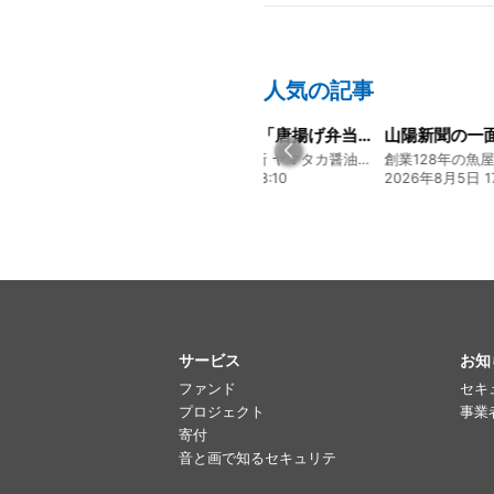
人気の記事
大人気メニュー「唐揚げ弁当」のレシピをご紹介します！
山陽新聞の一面に掲載いただきました！
募集開始の
130年の伝統と革新 ヤマタカ醤油ファンド
創業128年の魚屋 倉敷「魚春」ファンド
贅を尽くす 
2日 08:10
2026年8月5日 17:24
2026年8月3日 
サービス
お知
ファンド
セキ
プロジェクト
事業
寄付
音と画で知るセキュリテ