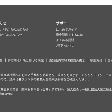
らせ
サポート
ュリテからのお知らせ
はじめてガイド
者からのお知らせ
資金調達をするには
よくある質問
お問い合わせ
針
特定商取引法に基づく表記
酒類販売管理者標識の掲示
勧誘方針
反
別途金融機関へのお振込手数料が必要となる場合があります。）がかかるほか、出資
すので、詳細は各ファンドの匿名組合契約説明書をご確認ください。
商品取引業者 関東財務局長（金商）第1791号 加入協会：一般社団法人第二種
 Reserved.