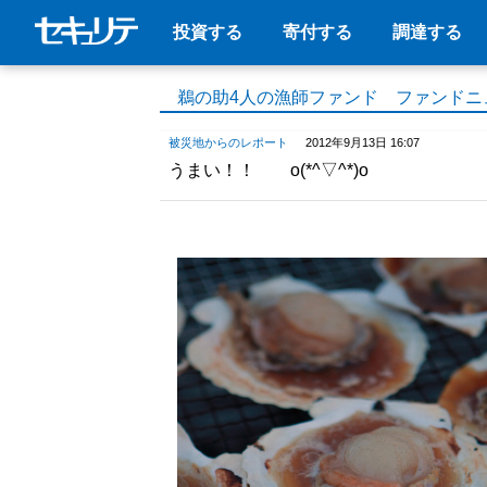
投資する
寄付する
調達する
鵜の助4人の漁師ファンド ファンドニ
被災地からのレポート
2012年9月13日 16:07
うまい！！ o(*^▽^*)o