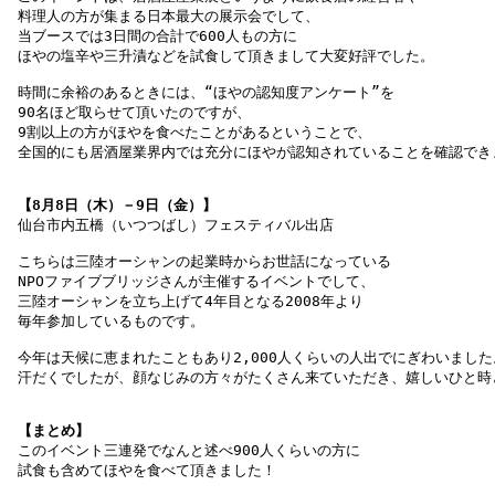
料理人の方が集まる日本最大の展示会でして、
当ブースでは3日間の合計で600人もの方に
ほやの塩辛や三升漬などを試食して頂きまして大変好評でした。
時間に余裕のあるときには、“ほやの認知度アンケート”を
90名ほど取らせて頂いたのですが、
9割以上の方がほやを食べたことがあるということで、
全国的にも居酒屋業界内では充分にほやが認知されていることを確認できま
【8月8日（木）－9日（金）】　
こちらは三陸オーシャンの起業時からお世話になっている
NPOファイブブリッジさんが主催するイベントでして、

三陸オーシャンを立ち上げて4年目となる2008年より
毎年参加しているものです。
今年は天候に恵まれたこともあり2,000人くらいの人出でにぎわいました
【まとめ】
このイベント三連発でなんと述べ900人くらいの方に