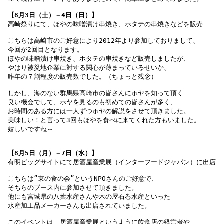
【8月3日（土）－4日（日）】
高崎祭りにて、ほやの味噌漬け串焼き、ホタテの串焼きなどを販売
こちらは高崎市のご好意により2012年より参加しておりまして、
今回が2回目となります。

ほやの味噌漬け串焼き、ホタテの串焼きなど販売しましたが、
やはり被災地企業に対する関心が薄まっているせいか、
昨年の７割程度の販売数でした。（ちょっと残念）

しかし、海のない群馬県高崎市の皆さんにホヤを知って頂く
良い機会でして、ホヤを見るのも初めての皆さんが多く、
お時間のある方には一人ずつホヤの解説をさせて頂きました。

美味しい！と言って3回もほやを食べに来てくれた方もいました。
【8月5日（月）－7日（水）】　
有明ビッグサイトにて居酒屋産業展（インターフードジャパン）に出店
こちらは”東の食の会”というNPOさんのご好意で、
そちらのブース内に参加させて頂きました。
他にも宮城県の八葉水産さんや木の屋石巻水産といった
水産加工品メーカーさんも出店されていました。

このイベントは、居酒屋産業展というように飲食店の経営者や