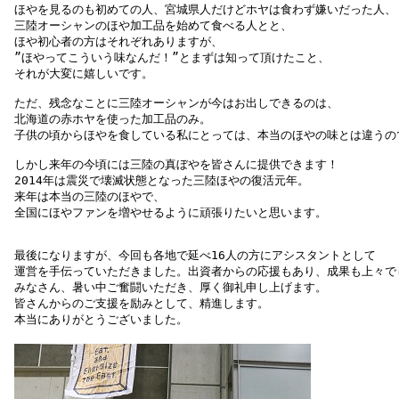
ほやを見るのも初めての人、宮城県人だけどホヤは食わず嫌いだった人、
三陸オーシャンのほや加工品を始めて食べる人とと、
ほや初心者の方はそれぞれありますが、
”ほやってこういう味なんだ！”とまずは知って頂けたこと、
それが大変に嬉しいです。
ただ、残念なことに三陸オーシャンが今はお出しできるのは、
北海道の赤ホヤを使った加工品のみ。

子供の頃からほやを食している私にとっては、本当のほやの味とは違うので
しかし来年の今頃には三陸の真ぼやを皆さんに提供できます！

2014年は震災で壊滅状態となった三陸ほやの復活元年。

来年は本当の三陸のほやで、
全国にほやファンを増やせるように頑張りたいと思います。
最後になりますが、今回も各地で延べ16人の方にアシスタントとして
運営を手伝っていただきました。出資者からの応援もあり、成果も上々で
みなさん、暑い中ご奮闘いただき、厚く御礼申し上げます。
皆さんからのご支援を励みとして、精進します。