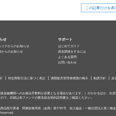
この記事だけを表
らせ
サポート
ュリテからのお知らせ
はじめてガイド
者からのお知らせ
資金調達をするには
よくある質問
お問い合わせ
針
特定商取引法に基づく表記
酒類販売管理者標識の掲示
勧誘方針
反
別途金融機関へのお振込手数料が必要となる場合があります。）がかかるほか、出資
すので、詳細は各ファンドの匿名組合契約説明書をご確認ください。
商品取引業者 関東財務局長（金商）第1791号 加入協会：一般社団法人第二種
 Reserved.