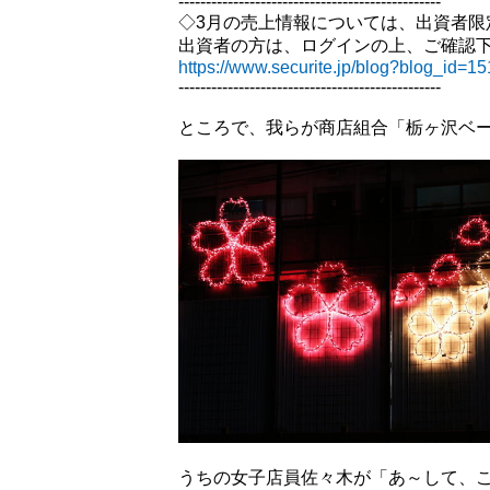
------------------------------------------------
◇3月の売上情報については、出資者限
出資者の方は、ログインの上、ご確認
https://www.securite.jp/blog?blog_id=1
------------------------------------------------
ところで、我らが商店組合「栃ヶ沢ベ
うちの女子店員佐々木が「あ～して、