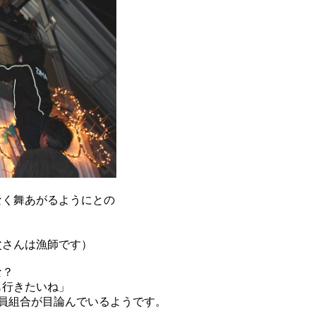
なく舞あがるようにとの
父さんは漁師です）
な？
も行きたいね」
員組合が目論んでいるようです。