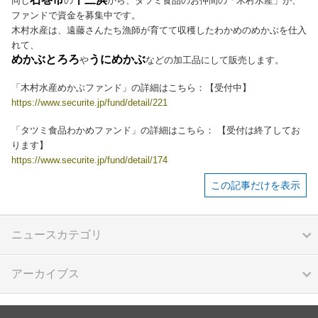
同じ
の
から、タツミ食品のお仲間の「木村水産」が、
ファンドで資金を募集中です。
木村水産は、遠藤さんたち漁師が育てて収穫したわかめのめかぶを仕入
れて、
めかぶとろろ
うにめかぶ
や
などの加工品にして販売します。
「木村水産めかぶファンド」の詳細はこちら：【受付中】
https://www.securite.jp/fund/detail/221
「タツミ食品わかめファンド」の詳細はこちら： 【受付は終了してお
ります】
https://www.securite.jp/fund/detail/174
この記事だけを表示
ニュースカテゴリ
アーカイブス