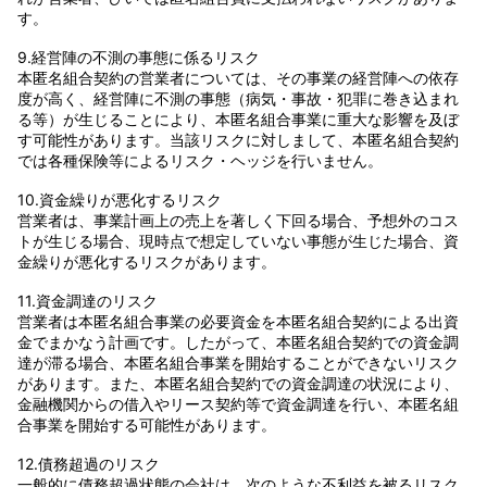
す。
9.経営陣の不測の事態に係るリスク
本匿名組合契約の営業者については、その事業の経営陣への依存
度が高く、経営陣に不測の事態（病気・事故・犯罪に巻き込まれ
る等）が生じることにより、本匿名組合事業に重大な影響を及ぼ
す可能性があります。当該リスクに対しまして、本匿名組合契約
では各種保険等によるリスク・ヘッジを行いません。
10.資金繰りが悪化するリスク
営業者は、事業計画上の売上を著しく下回る場合、予想外のコス
トが生じる場合、現時点で想定していない事態が生じた場合、資
金繰りが悪化するリスクがあります。
11.資金調達のリスク
営業者は本匿名組合事業の必要資金を本匿名組合契約による出資
金でまかなう計画です。したがって、本匿名組合契約での資金調
達が滞る場合、本匿名組合事業を開始することができないリスク
があります。また、本匿名組合契約での資金調達の状況により、
金融機関からの借入やリース契約等で資金調達を行い、本匿名組
合事業を開始する可能性があります。
12.債務超過のリスク
一般的に債務超過状態の会社は、次のような不利益を被るリスク