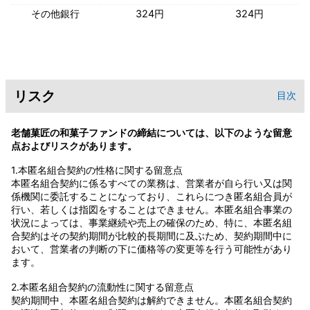
その他銀行
324円
324円
リスク
目次
老舗菓匠の和菓子ファンドの締結については、以下のような留意
点およびリスクがあります。
1.本匿名組合契約の性格に関する留意点
本匿名組合契約に係るすべての業務は、営業者が自ら行い又は関
係機関に委託することになっており、これらにつき匿名組合員が
行い、若しくは指図をすることはできません。本匿名組合事業の
状況によっては、事業継続や売上の確保のため、特に、本匿名組
合契約はその契約期間が比較的長期間に及ぶため、契約期間中に
おいて、営業者の判断の下に価格等の変更等を行う可能性があり
ます。
2.本匿名組合契約の流動性に関する留意点
契約期間中、本匿名組合契約は解約できません。本匿名組合契約