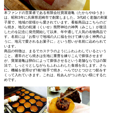
本ファンドの営業者である有限会社寶屋遊亀（たからやゆうき）
は、昭和3年に兵庫県尼崎市で創業しました。3代続く老舗の和菓
子屋で、地域の皆様から愛されています。看板商品はこちらのど
ら焼き。地元の杭瀬（くいせ）熊野神社の神輿（みこし）が復活
したのを記念に発売開始して以来、年中通して人気の名物商品で
す。名前には「お祭りで地域の人に福を分けて練り歩く神輿のよ
うに、地元で愛されるお菓子に」という想いが名前に込められて
います。
商品の特徴は、まるでカステラのようにふわふわしているという
こと。通常のどら焼きは生地に重曹を練りこんで膨張させます
が、寶屋遊亀は卵白によって膨張させるという老舗ならではの製
法で、しっとりとしながらもふわふわした食感を出します。さら
に、機械を使用せず1枚1枚手で焼き、へらでひとつひとつ餡をす
くって入れていきます。これは、粒あんがつぶれない様にするた
めです。