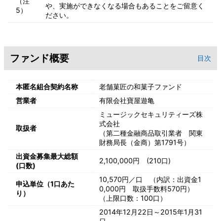
（注
や、実施ができなくなる場合もあることをご留意く
5）
ださい。
ファンド概要
目次
本匿名組合契約名称
老舗菓匠の和菓子ファンド
営業者
有限会社寶屋遊亀
ミュージックセキュリティーズ株
式会社
取扱者
（第二種金融商品取引業者 関東
財務局長（金商）第1791号）
出資金募集最大総額
2,100,000円 (210口)
(口数)
10,570円／口 （内訳：出資金1
申込単位（1口あた
0,000円 取扱手数料570円）
り）
（上限口数：100口）
2014年12月22日～2015年1月31