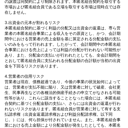
の譲渡は同契約により制限されます。本匿名組合契約を取引する
市場および匿名組合員である立場を取引する市場は現時点では存
在しません。
3.出資金の元本が割れるリスク
本匿名組合契約に基づく利益の分配又は出資金の返還は、専ら営
業者の本匿名組合事業による収入をその原資とし、かつ、会計期
間中における営業者の売上金額を基に算定される分配金額の支払
いのみをもって行われます。したがって、会計期間中の本匿名組
合事業における売上によっては利益の分配が行われない可能性が
あり、また、分配金の支払いが行われたとしても、全会計期間を
とおして匿名組合員に支払われる分配金額の合計額が当初の出資
金を下回るリスクがあります。
4.営業者の信用リスク
営業者は現在、債務超過であり、今後の事業の状況如何によって
は、営業者が支払不能に陥り、又は営業者に対して破産、会社更
生、民事再生などの各種法的倒産手続きの申立てがなされる可能
性等があり、これらに該当することとなった場合には、本匿名組
合契約に基づく分配金額の支払い、さらには出資金の返還が行わ
れないリスクがあります。匿名組合員が営業者に対して有する支
払請求権（出資金返還請求権および利益分配請求権。以下同
じ。）には、何ら担保が付されていません。また、本匿名組合事
業における売上金額により分配金額が発生したとしても、本匿名