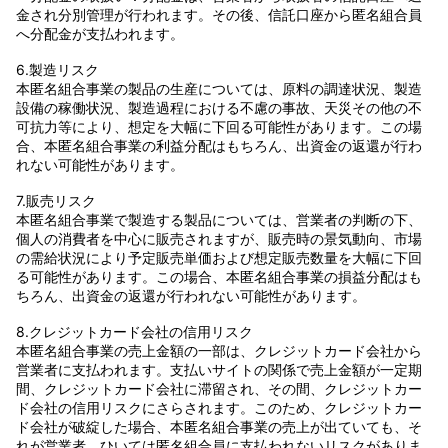
金され分別管理が行われます。その後、信託口座から匿名組合員
へ分配金が支払われます。
6.製造リスク
本匿名組合事業の製品の生産については、原料の調達状況、製造
設備の稼働状況、製造過程における不慮の事故、天災その他の不
可抗力等により、想定を大幅に下回る可能性があります。この場
合、本匿名組合事業の利益分配はもちろん、出資金の返還が行わ
れない可能性があります。
7.販売リスク
本匿名組合事業で製造する製品については、営業者の判断の下、
個人の消費者を中心に販売されますが、販売時の景気動向、市場
の需給状況により予定販売単価および想定販売数量を大幅に下回
る可能性があります。この場合、本匿名組合事業の損益分配はも
ちろん、出資金の返還が行われない可能性があります。
8.クレジットカード会社の信用リスク
本匿名組合事業の売上金額の一部は、クレジットカード会社から
営業者に支払われます。支払いサイトの関係で売上金額が一定期
間、クレジットカード会社に滞留され、その間、クレジットカー
ド会社の信用リスクにさらされます。このため、クレジットカー
ド会社が破綻した場合、本匿名組合事業の売上が出ていても、そ
れが営業者、ひいては匿名組合員に支払われないリスクがありま