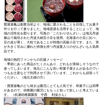
寶屋遊亀は創業当初より、地域に愛されることを目指してお菓子
作りを行って参りました。地域資源を活用することによって、地
域の活性化を図ります。写真の「こだわりぜんざい」は地元丹波
篠山で栽培された丹波大納言小豆を使用。北海道の小豆に比べ、
豆の皮が薄く、大粒であることが特徴の高級小豆です。また、実
が大きく甘みに優れた特徴を持つ丹波栗入りのぜんざいも人気商
品です。
地域の熱烈ファンからの応援メッセージ
・季節にあった商品がたくさんあり、どれもが美味しそうなので
迷ってしまいます。地元にこんな良い和菓子屋さんがあるのでい
つもお土産などで利用させて頂いています。これからも頑張って
ください。（地元主婦の方）
・寶屋遊亀のどら焼きは園児にとても人気です。和菓子には四季
があるので、幼稚園の園児にももっと知って欲しいと考えていま
す。 （杭瀬幼稚園園長 中西 利栄さん）