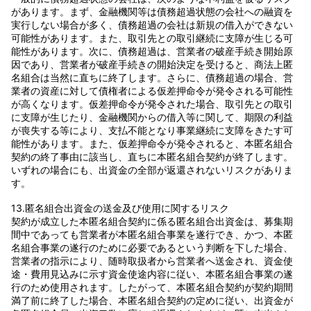
があります。まず、金融機関等は債務超過状態の会社への融資を
実行しない場合が多く、債務超過の会社は新規の借入ができない
可能性があります。また、取引先との取引継続に支障が生じる可
能性があります。次に、債務超過は、営業者の破産手続き開始原
因であり、営業者が破産手続きの開始決定を受けると、商法上匿
名組合は当然に直ちに終了します。さらに、債務超過の場合、営
業者の資産に対して債権者による仮差押命令が発令される可能性
が高くなります。仮差押命令が発令された場合、取引先との取引
に支障が生じたり、金融機関からの借入等に関して、期限の利益
が喪失する等により、支払不能となり事業継続に支障をきたす可
能性があります。また、仮差押命令が発令されると、本匿名組合
契約の終了事由に該当し、直ちに本匿名組合契約が終了します。
いずれの場合にも、出資金の全部が返還されないリスクがありま
す。
13.匿名組合出資金の送金及び使用に関するリスク
契約が成立した本匿名組合契約に係る匿名組合出資金は、募集期
間中であっても営業者が本匿名組合事業を遂行でき、かつ、本匿
名組合事業の遂行のために必要であるという判断を下した場合、
営業者の指示により、随時取扱者から営業者へ送金され、資金使
途・費用見込みに示す資金使途内容に従い、本匿名組合事業の遂
行のため使用されます。したがって、本匿名組合契約が契約期間
満了前に終了した場合、本匿名組合契約の定めに従い、出資金が