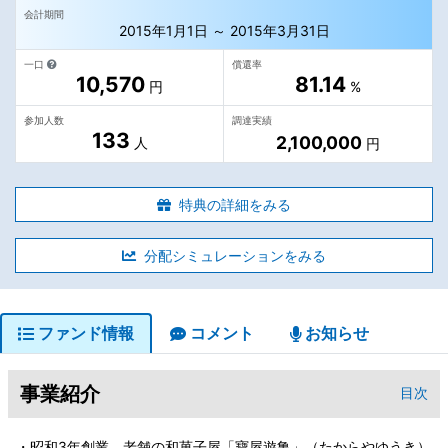
会計期間
2015年1月1日 ～ 2015年3月31日
一口
償還率
10,570
81.14
円
%
参加人数
調達実績
133
2,100,000
人
円
特典の詳細をみる
分配シミュレーションをみる
ファンド情報
コメント
お知らせ
事業紹介
目次
・昭和3年創業、老舗の和菓子屋「寶屋遊亀」（たからやゆうき）