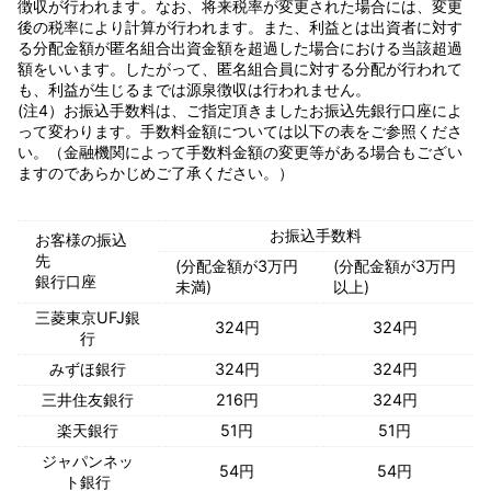
徴収が行われます。なお、将来税率が変更された場合には、変更
後の税率により計算が行われます。また、利益とは出資者に対す
る分配金額が匿名組合出資金額を超過した場合における当該超過
額をいいます。したがって、匿名組合員に対する分配が行われて
も、利益が生じるまでは源泉徴収は行われません。
(注4）お振込手数料は、ご指定頂きましたお振込先銀行口座によ
って変わります。手数料金額については以下の表をご参照くださ
い。（金融機関によって手数料金額の変更等がある場合もござい
ますのであらかじめご了承ください。）
お振込手数料
お客様の振込
先
(分配金額が3万円
(分配金額が3万円
銀行口座
未満)
以上)
三菱東京UFJ銀
324円
324円
行
みずほ銀行
324円
324円
三井住友銀行
216円
324円
楽天銀行
51円
51円
ジャパンネッ
54円
54円
ト銀行