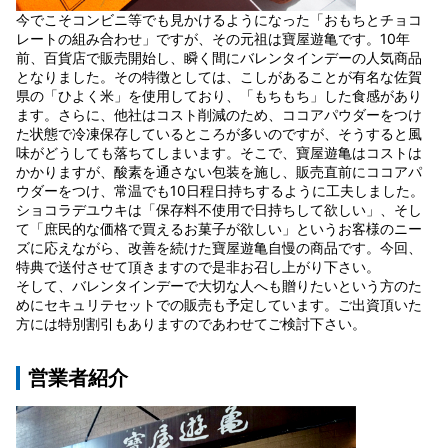
今でこそコンビニ等でも見かけるようになった「おもちとチョコ
レートの組み合わせ」ですが、その元祖は寶屋遊亀です。10年
前、百貨店で販売開始し、瞬く間にバレンタインデーの人気商品
となりました。その特徴としては、こしがあることが有名な佐賀
県の「ひよく米」を使用しており、「もちもち」した食感があり
ます。さらに、他社はコスト削減のため、ココアパウダーをつけ
た状態で冷凍保存しているところが多いのですが、そうすると風
味がどうしても落ちてしまいます。そこで、寶屋遊亀はコストは
かかりますが、酸素を通さない包装を施し、販売直前にココアパ
ウダーをつけ、常温でも10日程日持ちするように工夫しました。
ショコラデユウキは「保存料不使用で日持ちして欲しい」、そし
て「庶民的な価格で買えるお菓子が欲しい」というお客様のニー
ズに応えながら、改善を続けた寶屋遊亀自慢の商品です。今回、
特典で送付させて頂きますので是非お召し上がり下さい。
そして、バレンタインデーで大切な人へも贈りたいという方のた
めにセキュリテセットでの販売も予定しています。ご出資頂いた
方には特別割引もありますのであわせてご検討下さい。
営業者紹介