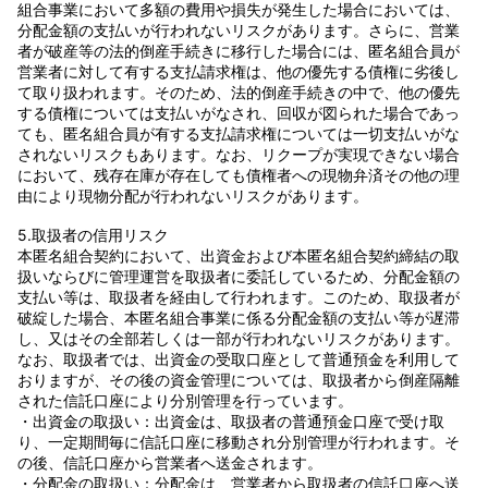
組合事業において多額の費用や損失が発生した場合においては、
分配金額の支払いが行われないリスクがあります。さらに、営業
者が破産等の法的倒産手続きに移行した場合には、匿名組合員が
営業者に対して有する支払請求権は、他の優先する債権に劣後し
て取り扱われます。そのため、法的倒産手続きの中で、他の優先
する債権については支払いがなされ、回収が図られた場合であっ
ても、匿名組合員が有する支払請求権については一切支払いがな
されないリスクもあります。なお、リクープが実現できない場合
において、残存在庫が存在しても債権者への現物弁済その他の理
由により現物分配が行われないリスクがあります。
5.取扱者の信用リスク
本匿名組合契約において、出資金および本匿名組合契約締結の取
扱いならびに管理運営を取扱者に委託しているため、分配金額の
支払い等は、取扱者を経由して行われます。このため、取扱者が
破綻した場合、本匿名組合事業に係る分配金額の支払い等が遅滞
し、又はその全部若しくは一部が行われないリスクがあります。
なお、取扱者では、出資金の受取口座として普通預金を利用して
おりますが、その後の資金管理については、取扱者から倒産隔離
された信託口座により分別管理を行っています。
・出資金の取扱い：出資金は、取扱者の普通預金口座で受け取
り、一定期間毎に信託口座に移動され分別管理が行われます。そ
の後、信託口座から営業者へ送金されます。
・分配金の取扱い：分配金は、営業者から取扱者の信託口座へ送