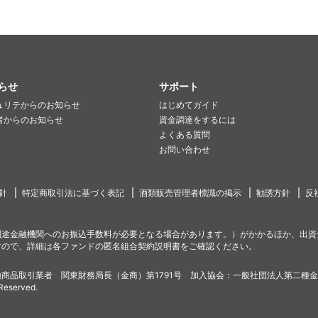
らせ
サポート
ュリテからのお知らせ
はじめてガイド
者からのお知らせ
資金調達をするには
よくある質問
お問い合わせ
針
特定商取引法に基づく表記
酒類販売管理者標識の掲示
勧誘方針
反
別途金融機関へのお振込手数料が必要となる場合があります。）がかかるほか、出資
すので、詳細は各ファンドの匿名組合契約説明書をご確認ください。
商品取引業者 関東財務局長（金商）第1791号 加入協会：一般社団法人第二種
 Reserved.