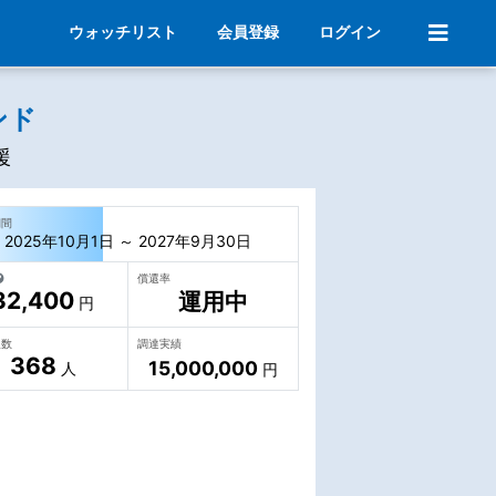
ウォッチリスト
会員登録
ログイン
ンド
援
期間
2025年10月1日 ～ 2027年9月30日
償還率
32,400
運用中
円
人数
調達実績
368
15,000,000
人
円