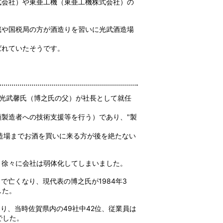
式会社）や東亜工機（東亜工機株式会社）の
蔵や国税局の方が酒造りを習いに光武酒造場
ばれていたそうです。
月に光武馨氏（博之氏の父）が社長として就任
製造者への技術支援等を行う）であり、"製
造場までお酒を買いに来る方が後を絶たない
、徐々に会社は弱体化してしまいました。
で亡くなり、現代表の博之氏が1984年3
した。
おり、当時佐賀県内の49社中42位、従業員は
でした。