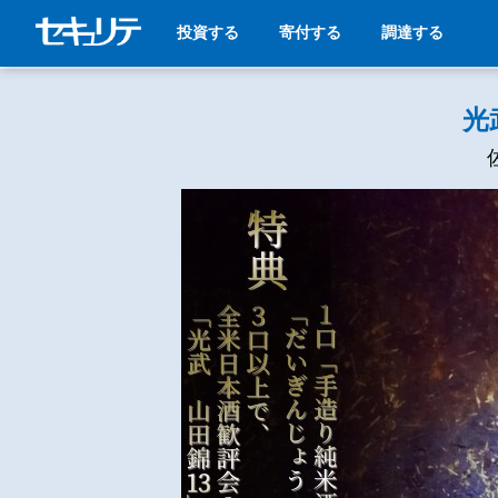
投資する
寄付する
調達する
光