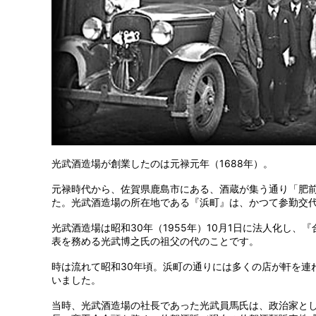
光武酒造場が創業したのは元禄元年（1688年）。
元禄時代から、佐賀県鹿島市にある、酒蔵が集う通り「肥
た。光武酒造場の所在地である『浜町』は、かつて参勤交
光武酒造場は昭和30年（1955年）10月1日に法人化し
表を務める光武博之氏の祖父の代のことです。
時は流れて昭和30年頃。浜町の通りには多くの店が軒を連
いました。
当時、光武酒造場の社長であった光武員馬氏は、政治家と