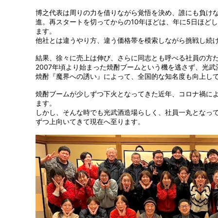
博之代表は周りの力を借りながら覚悟を決め、誰にも負け
進。再スタートを切ってからの10年ほどは、年に5日ほど
ます。
他社とは違うやり方、違う価格帯を模索しながら挑戦し続
結果、徐々に売上は伸び、さらに同志とも呼べる社員の方
2007年頃より始まった焼酎ブームという機を逃さず、光
焼酎『魔界への誘い』によって、全国的な知名度も向上し
焼酎ブームが少しずつ下火となってきた近年、コロナ禍に
ます。
しかし、そんな時でも光武酒造場らしく、社員一丸となっ
ずつ上向いてきて現在へ至ります。