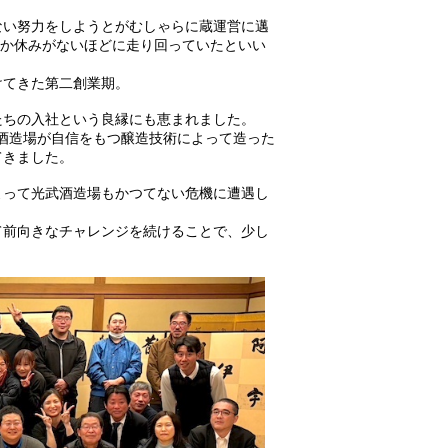
ない努力をしようとがむしゃらに蔵運営に邁
しか休みがないほどに走り回っていたといい
けてきた第二創業期。
たちの入社という良縁にも恵まれました。
武酒造場が自信をもつ醸造技術によって造った
てきました。
よって光武酒造場もかつてない危機に遭遇し
て前向きなチャレンジを続けることで、少し