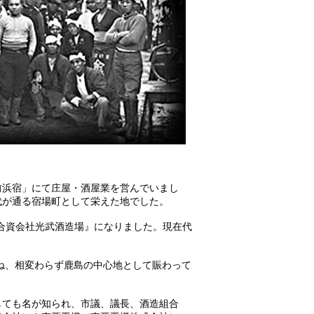
前浜宿」にて庄屋・酒屋業を営んでいまし
代が通る宿場町として栄えた地でした。
、『合資会社光武酒造場』になりました。現在代
ね、相変わらず鹿島の中心地として賑わって
しても名が知られ、市議、議長、酒造組合