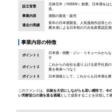
元禄元年（1688年）創業。日本酒を
設立背景
造。
事業内容
酒類の製造・販売
長年の日本酒製造。人気漫画作品等との
過去の実績
農水省による日本初の六次化産業認定酒
事業内容の特徴
日本酒・焼酎・ジン・リキュールからな
ポイント１
す
これからの会社を盛り上げる若手社員の
ポイント２
業を将来へつなぐ
ポイント３
日本酒蔵として、これからも日本酒を磨
このファンドは、
伝統を大切にしながらも若い感性で、今
い芳醇旨口の酒を造る酒蔵
として成長することを目指して