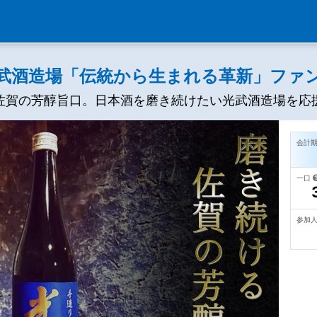
武酒造場「伝統から生まれる革新」ファ
佐賀の芳醇旨口。日本酒を磨き続けたい光武酒造場を応
会計
一口
参加