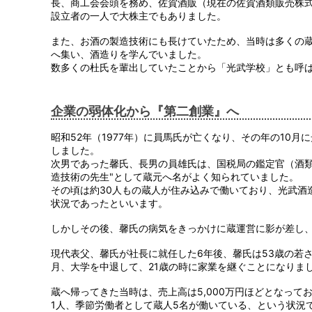
長、商工会会頭を務め、佐賀酒販（現在の佐賀酒類販売株
設立者の一人で大株主でもありました。
また、お酒の製造技術にも長けていたため、当時は多くの
へ集い、酒造りを学んでいました。
数多くの杜氏を輩出していたことから「光武学校」とも呼
企業の弱体化から『第二創業』へ
昭和52年（1977年）に員馬氏が亡くなり、その年の10
しました。
次男であった馨氏、長男の員雄氏は、国税局の鑑定官（酒類
造技術の先生"として蔵元へ名がよく知られていました。
その頃は約30人もの蔵人が住み込みで働いており、光武酒
状況であったといいます。
しかしその後、馨氏の病気をきっかけに蔵運営に影が差し
現代表父、馨氏が社長に就任した6年後、馨氏は53歳の若さ
月、大学を中退して、21歳の時に家業を継ぐことになりま
蔵へ帰ってきた当時は、売上高は5,000万円ほどとなって
1人、季節労働者として蔵人5名が働いている、という状況