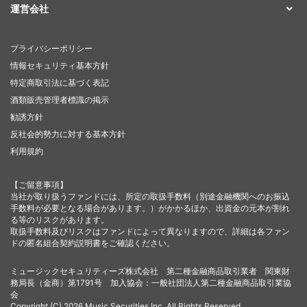
運営会社
プライバシーポリシー
情報セキュリティ基本方針
特定商取引法に基づく表記
酒類販売管理者標識の掲示
勧誘方針
反社会的勢力に対する基本方針
利用規約
【ご留意事項】
当社が取り扱うファンドには、所定の取扱手数料（別途金融機関へのお振込
手数料が必要となる場合があります。）がかかるほか、出資金の元本が割れ
る等のリスクがあります。
取扱手数料及びリスクはファンドによって異なりますので、詳細は各ファン
ドの匿名組合契約説明書をご確認ください。
ミュージックセキュリティーズ株式会社 第二種金融商品取引業者 関東財
務局長（金商）第1791号 加入協会：一般社団法人第二種金融商品取引業協
会
Copyright (C) 2026 Music Securities,Inc. All Rights Reserved.