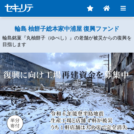
輪島 柚餅子総本家中浦屋 復興ファンド
輪島銘菓『丸柚餅子（ゆべし）』の老舗が被災からの復興を
目指します