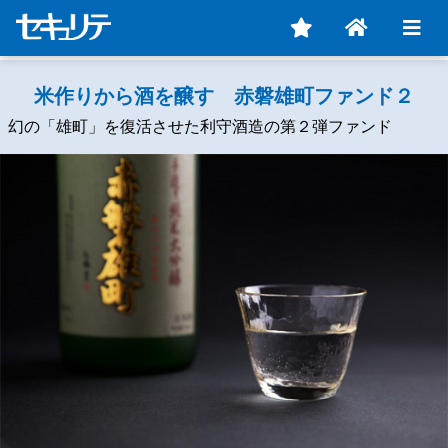
米作りから酒を醸す 赤磐雄町ファンド２
幻の「雄町」を復活させた利守酒造の第２弾ファンド