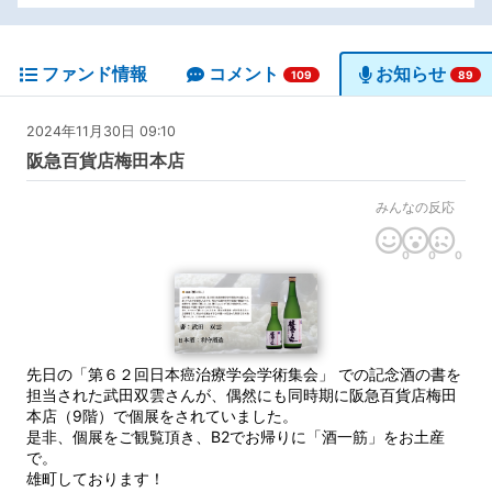
ファンド情報
コメント
お知らせ
109
89
2024年11月30日 09:10
阪急百貨店梅田本店
みんなの反応
0
0
0
先日の「第６２回日本癌治療学会学術集会」 での記念酒の書を
担当された武田双雲さんが、偶然にも同時期に阪急百貨店梅田
本店（9階）で個展をされていました。
是非、個展をご観覧頂き、B2でお帰りに「酒一筋」をお土産
で。
雄町しております！