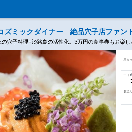
コズミックダイナー 絶品穴子店ファン
上の穴子料理+淡路島の活性化。3万円の食事券もお楽し
集ま
一口
参加