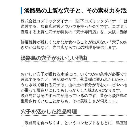
淡路島の上質な穴子と、その素材力を活
株式会社コズミックダイナー（以下コズミックダイナー）は
運営する、飲食店経営ノウハウを持った会社です。コズミ
直送する上質な穴子が特長の『穴子専門店』を、大阪・難
鮮度維持が難しくなかなか食べることが出来ない「穴子の
きやかば焼など、専門店ならではの料理を提供します。
淡路島の穴子がおいしい理由
おいしい穴子が獲れる水域には、いくつかの条件が必要で
遠浅であること、波が穏やかで、落葉樹に覆われた山から
うな水域で獲れる穴子は、山の土の養分が育む小エビやハ
が乗って薄造りにしてもしっかりした味わいになります。
淡路島にはそのすべてが揃っているのです。昔から淡路島
重用されていたことからも、その美味しさが伺えます。
穴子を活かした絶品料理
「淡路島を食べ尽くす」というコンセプトをもとに、島直