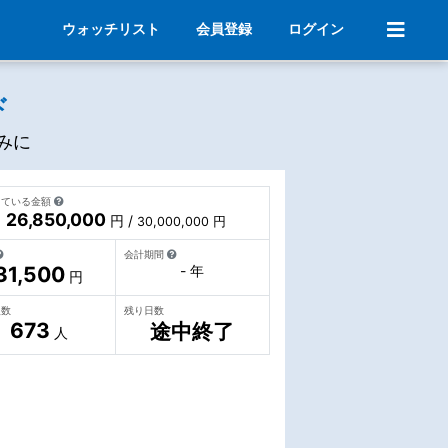
ウォッチリスト
会員登録
ログイン
ド
みに
っている金額
26,850,000
円 /
30,000,000 円
会計期間
31,500
- 年
円
人数
残り日数
673
途中終了
人