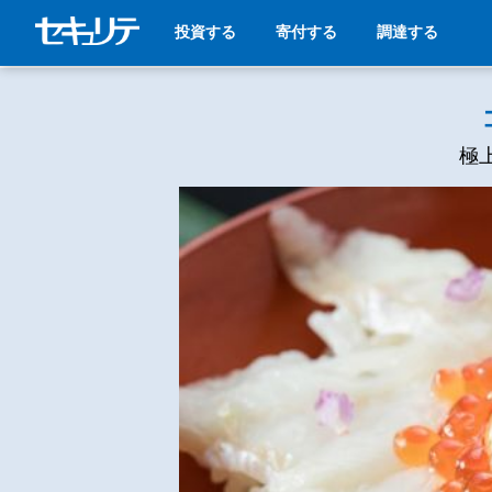
投資する
寄付する
調達する
極