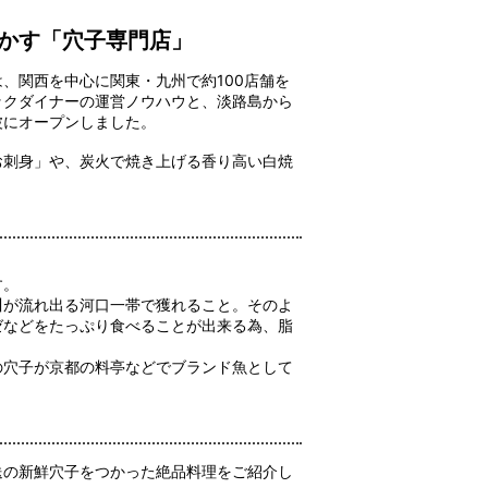
かす「穴子専門店」
、関西を中心に関東・九州で約100店舗を
ックダイナーの運営ノウハウと、淡路島から
波にオープンしました。
お刺身」や、炭火で焼き上げる香り高い白焼
す。
川が流れ出る河口一帯で獲れること。そのよ
ゼなどをたっぷり食べることが出来る為、脂
の穴子が京都の料亭などでブランド魚として
送の新鮮穴子をつかった絶品料理をご紹介し