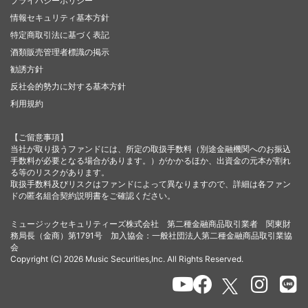
プライバシーポリシー
情報セキュリティ基本方針
特定商取引法に基づく表記
酒類販売管理者標識の掲示
勧誘方針
反社会的勢力に対する基本方針
利用規約
【ご留意事項】
当社が取り扱うファンドには、所定の取扱手数料（別途金融機関へのお振込
手数料が必要となる場合があります。）がかかるほか、出資金の元本が割れ
る等のリスクがあります。
取扱手数料及びリスクはファンドによって異なりますので、詳細は各ファン
ドの匿名組合契約説明書をご確認ください。
ミュージックセキュリティーズ株式会社 第二種金融商品取引業者 関東財
務局長（金商）第1791号 加入協会：一般社団法人第二種金融商品取引業協
会
Copyright (C) 2026 Music Securities,Inc. All Rights Reserved.