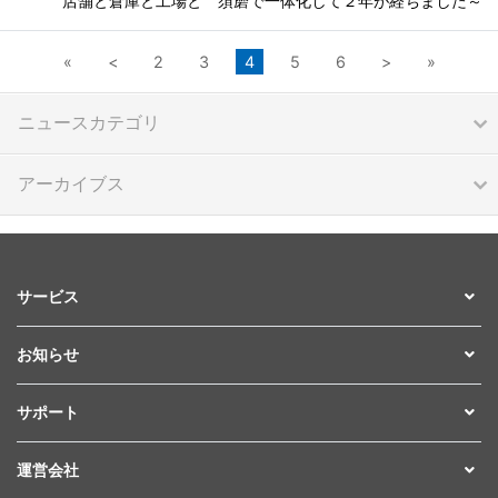
店舗と倉庫と工場と 須磨で一体化して２年が経ちました～
«
<
2
3
4
5
6
>
»
ニュースカテゴリ
アーカイブス
サービス
お知らせ
サポート
運営会社