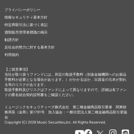
プライバシーポリシー
情報セキュリティ基本方針
特定商取引法に基づく表記
酒類販売管理者標識の掲示
勧誘方針
反社会的勢力に対する基本方針
利用規約
【ご留意事項】
当社が取り扱うファンドには、所定の取扱手数料（別途金融機関へのお振込
手数料が必要となる場合があります。）がかかるほか、出資金の元本が割れ
る等のリスクがあります。
取扱手数料及びリスクはファンドによって異なりますので、詳細は各ファン
ドの匿名組合契約説明書をご確認ください。
ミュージックセキュリティーズ株式会社 第二種金融商品取引業者 関東財
務局長（金商）第1791号 加入協会：一般社団法人第二種金融商品取引業協
会
Copyright (C) 2026 Music Securities,Inc. All Rights Reserved.