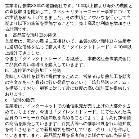
営業者は創業83年の老舗会社です。10年以上前より海外の農園と
の直接取引を開始して、スペシャリティーコーヒー事業について
の実績を積み上げてきました。その実績とノウハウを活かして当
期より以下の施策を実施することで、売上高及び利益を増加させ
る計画です。
a. 高品質な珈琲豆の確保
営業者は、海外の農場に直接赴いて、品質の高い珈琲豆を生産者
に適切な価格を払って購入する「ダイレクトトレード」を10年以
上続けてきました。
今後も「ダイレクトトレード」を継続し、本匿名組合事業資金に
て品質の高い珈琲豆を購入していきます。
b. 珈琲豆の焙煎加工・発送
美味しい珈琲を顧客に提供するために、営業者は焙煎加工を顧客
の注文があった直後に行い発送するという「焙煎発送システム」
を構築しており、顧客に対して常に鮮度の高い珈琲豆を提供して
おります。
c. 珈琲の販売
営業者は、インターネットでの通信販売が売り上げの大部分を占
めておりますが、今後は「ダイレクトトレード」にて仕入れた高
品質のコーヒー豆の認知度を高めることにより、より高付加値値
の商品を販売していきます。百貨店等への催事出展を行い認知度
を向上させることで新規顧客を増やしていき、売り上げを伸ばし
ていきます。また、高品質な豆を業者向けに販売する卸売事業も