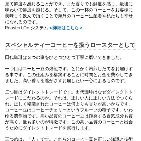
見て鮮度を感じることができ、また香りでも鮮度を感じ、最後に
味わいで鮮度を感じる。そして、この一杯のコーヒーをお客様に
美味しく飲んで頂くことで海外のコーヒー生産者や私たちも幸せ
になれるのです。
Roasted On システム
＜詳細はこちら＞
スペシャルティーコーヒーを扱うロースターとして
田代珈琲は３つの事をひとつひとつ丁寧に磨いてきました。
一つ目はコーヒー豆の焙煎です。とにかく焙煎したてをお届けす
る事です。この仕組みを構築することに時間とお金を費やしてき
ました。高い香りを逃がさずお届したい一心によるものです。
二つ目はダイレクトトレードです。田代珈琲はなぜダイレクトト
レードにこだわるのか。それは、正しい人に正しい方法でつくら
れ、正しく精製されたコーヒーは何よりも香りが高いからです。
コーヒー豆はコーヒーチェリーというフルーツの種子です。いわ
ゆる農作物です。高い品質のコーヒー豆は揮発する香気成分も質
が高く、量も多いのが特徴です。この高い品質のコーヒーと出会
うためにダイレクトトレードを実行します。
三つめは、「人」です。これらのコーヒー豆を正しい知識と技術