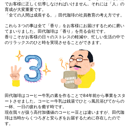
でお客様に正しく伝導しなければいけません。それには「人」の
育成が大変重要です。
「全ての人間は成長する。」田代珈琲の社員教育の考え方です。
これら３つの事は全て「香り」をお客様にお届けするために磨い
てまいりました。田代珈琲は「香り」を売る会社です。
香りこそがお客様の日々のストレスの軽減や、忙しい生活の中で
のリラックスのひと時を実現させることができます。
田代珈琲はコーヒー牛乳の素を作ることで84年前から事業をスタ
ートさせました。コーヒー牛乳は銭湯でひとっ風呂浴びてからの
一杯、一日の疲れを癒す時です。
現在我々が扱う高付加価値のコーヒー豆とは違いますが、田代珈
琲は当時からくつろぎと安らぎをお届するために存在したので
す。