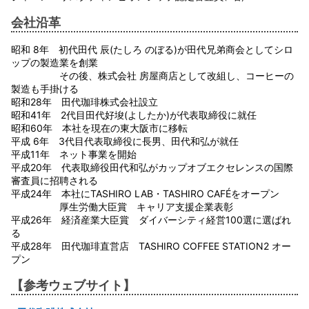
会社沿革
昭和 8年 初代田代 辰(たしろ のぼる)が田代兄弟商会としてシロ
ップの製造業を創業
その後、株式会社 房屋商店として改組し、コーヒーの
製造も手掛ける
昭和28年 田代珈琲株式会社設立
昭和41年 2代目田代好埈(よしたか)が代表取締役に就任
昭和60年 本社を現在の東大阪市に移転
平成 6年 3代目代表取締役に長男、田代和弘が就任
平成11年 ネット事業を開始
平成20年 代表取締役田代和弘がカップオブエクセレンスの国際
審査員に招聘される
平成24年 本社にTASHIRO LAB・TASHIRO CAFÉをオープン
厚生労働大臣賞 キャリア支援企業表彰
平成26年 経済産業大臣賞 ダイバーシティ経営100選に選ばれ
る
平成28年 田代珈琲直営店 TASHIRO COFFEE STATION2 オー
プン
【参考ウェブサイト】