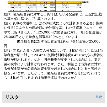
(注1）匿名組合員に対する出資1口あたり分配金額は、上記に記載
の算出式に基づいて計算されます。
(注2) 表中の償還率は、次の算出式によって計算される全会計期間
に係る1口あたり分配金額の合計額を基にした償還率であって、年
率ではありません。1口25,000円の出資金に対し、1口分配金額が
25,000円となる時点を償還率100％としています。
匿名組合員に対する出資金1口あたり分配金額／25,000
円
(注3) 匿名組合員への損益の分配について、利益が生じた場合は当
該利益の額に対して20.42％(復興特別所得税0.42％含む)の源泉税
徴収が行われます。なお、将来税率が変更された場合には、変更
後の税率により計算が行われます。また、利益とは出資者に対す
る分配金額が匿名組合出資金額を超過した場合における当該超過
額をいいます。したがって、匿名組合員に対する分配が行われて
も、利益が生じるまでは源泉徴収は行われません。
リスク
目次