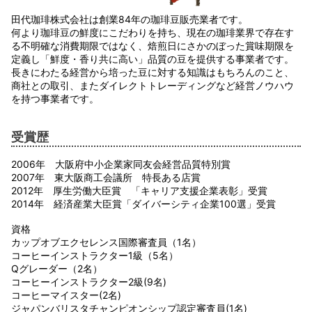
田代珈琲株式会社は創業84年の珈琲豆販売業者です。
何より珈琲豆の鮮度にこだわりを持ち、現在の珈琲業界で存在す
る不明確な消費期限ではなく、焙煎日にさかのぼった賞味期限を
定義し「鮮度・香り共に高い」品質の豆を提供する事業者です。
長きにわたる経営から培った豆に対する知識はもちろんのこと、
商社との取引、またダイレクトトレーディングなど経営ノウハウ
を持つ事業者です。
受賞歴
2006年 大阪府中小企業家同友会経営品質特別賞
2007年 東大阪商工会議所 特長ある店賞
2012年 厚生労働大臣賞 「キャリア支援企業表彰」受賞
2014年 経済産業大臣賞「ダイバーシティ企業100選」受賞
資格
カップオブエクセレンス国際審査員（1名）
コーヒーインストラクター1級（5名）
Qグレーダー（2名）
コーヒーインストラクター2級(9名)
コーヒーマイスター(2名)
ジャパンバリスタチャンピオンシップ認定審査員(1名)