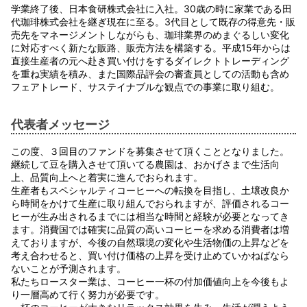
学業終了後、日本食研株式会社に入社。30歳の時に家業である田
代珈琲株式会社を継ぎ現在に至る。3代目として既存の得意先・販
売先をマネージメントしながらも、珈琲業界のめまぐるしい変化
に対応すべく新たな販路、販売方法を構築する。平成15年からは
直接生産者の元へ赴き買い付けをするダイレクトトレーディング
を重ね実績を積み、また国際品評会の審査員としての活動も含め
フェアトレード、サステイナブルな観点での事業に取り組む。
代表者メッセージ
この度、３回目のファンドを募集させて頂くこととなりました。
継続して豆を購入させて頂いてる農園は、おかげさまで生活向
上、品質向上へと着実に進んでおられます。
生産者もスペシャルティコーヒーへの転換を目指し、土壌改良か
ら時間をかけて生産に取り組んでおられますが、評価されるコー
ヒーが生み出されるまでには相当な時間と経験が必要となってき
ます。消費国では確実に品質の高いコーヒーを求める消費者は増
えておりますが、今後の自然環境の変化や生活物価の上昇などを
考え合わせると、買い付け価格の上昇を受け止めていかねばなら
ないことが予測されます。
私たちロースター業は、コーヒー一杯の付加価値向上を今後もよ
り一層高めて行く努力が必要です。