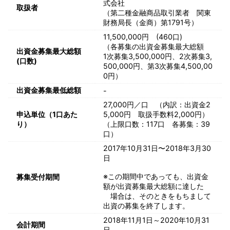
式会社
取扱者
（第二種金融商品取引業者 関東
財務局長（金商）第1791号）
11,500,000円 (460口)
（各募集の出資金募集最大総額
出資金募集最大総額
1次募集3,500,000円、2次募集3,
(口数)
500,000円、第3次募集4,500,00
0円）
出資金募集最低総額
-
27,000円／口 （内訳：出資金2
申込単位（1口あた
5,000円 取扱手数料2,000円）
り）
（上限口数：117口 各募集：39
口）
2017年10月31日〜2018年3月30
日
※この期間中であっても、出資金
募集受付期間
額が出資募集最大総額に達した
場合は、そのときをもちまして
出資の募集を終了します。
2018年11月1日～2020年10月31
会計期間
日