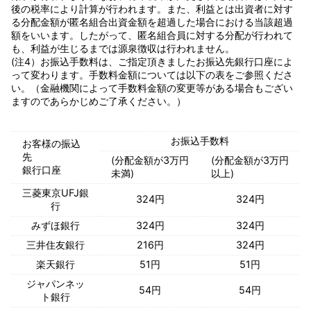
後の税率により計算が行われます。また、利益とは出資者に対す
る分配金額が匿名組合出資金額を超過した場合における当該超過
額をいいます。したがって、匿名組合員に対する分配が行われて
も、利益が生じるまでは源泉徴収は行われません。
(注4）お振込手数料は、ご指定頂きましたお振込先銀行口座によ
って変わります。手数料金額については以下の表をご参照くださ
い。（金融機関によって手数料金額の変更等がある場合もござい
ますのであらかじめご了承ください。）
お振込手数料
お客様の振込
先
(分配金額が3万円
(分配金額が3万円
銀行口座
未満)
以上)
三菱東京UFJ銀
324円
324円
行
みずほ銀行
324円
324円
三井住友銀行
216円
324円
楽天銀行
51円
51円
ジャパンネッ
54円
54円
ト銀行