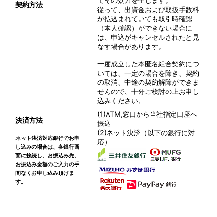
てその効力を生じます。
契約方法
従って、出資金および取扱手数料
が払込まれていても取引時確認
（本人確認）ができない場合に
は、申込がキャンセルされたと見
なす場合があります。
一度成立した本匿名組合契約につ
いては、一定の場合を除き、契約
の取消、中途の契約解除ができま
せんので、十分ご検討の上お申し
込みください。
(1)ATM,窓口から当社指定口座へ
決済方法
振込
(2)ネット決済（以下の銀行に対
ネット決済対応銀行でお申
応）
し込みの場合は、各銀行画
面に接続し、お振込み先、
お振込み金額のご入力の手
間なくお申し込み頂けま
す。