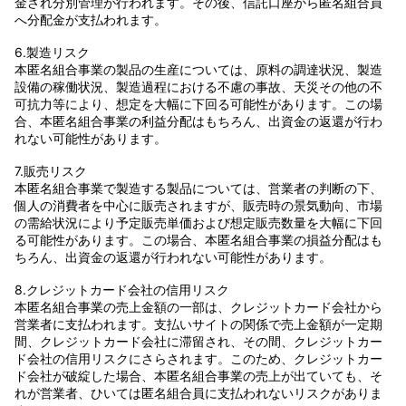
金され分別管理が行われます。その後、信託口座から匿名組合員
へ分配金が支払われます。
6.製造リスク
本匿名組合事業の製品の生産については、原料の調達状況、製造
設備の稼働状況、製造過程における不慮の事故、天災その他の不
可抗力等により、想定を大幅に下回る可能性があります。この場
合、本匿名組合事業の利益分配はもちろん、出資金の返還が行わ
れない可能性があります。
7.販売リスク
本匿名組合事業で製造する製品については、営業者の判断の下、
個人の消費者を中心に販売されますが、販売時の景気動向、市場
の需給状況により予定販売単価および想定販売数量を大幅に下回
る可能性があります。この場合、本匿名組合事業の損益分配はも
ちろん、出資金の返還が行われない可能性があります。
8.クレジットカード会社の信用リスク
本匿名組合事業の売上金額の一部は、クレジットカード会社から
営業者に支払われます。支払いサイトの関係で売上金額が一定期
間、クレジットカード会社に滞留され、その間、クレジットカー
ド会社の信用リスクにさらされます。このため、クレジットカー
ド会社が破綻した場合、本匿名組合事業の売上が出ていても、そ
れが営業者、ひいては匿名組合員に支払われないリスクがありま