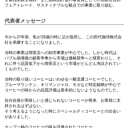
フェアトレード、サスティナブルな観点での事業に取り組む。
代表者メッセージ
今から21年前、私が29歳の時に父が急死し、この田代珈琲株式会
社を承継することになりました。
当時の事業は喫茶店への卸売事業が中心でした。しかし時代は、
バブル崩壊後の顧客争奪から市場は価格競争へと様変わりし、そ
れに伴う品質低下から喫茶店という市場がどんどん淘汰されてい
くものでした。
当時の取り扱いコーヒーはいわゆる一般流通コーヒーでした。
ブルーマウンテン、キリマンジャロ、モカなど特定銘柄が中心で
コーヒーの味からの品質評価は基本的にないようなものでした。
自分自身が美味しいと感じられないコーヒーが将来、お客様に支
持されるはずはない。
そう考えるようになった時にスペシャルティコーヒーとの出会い
がありました。
カップ一杯のコーヒーの味を評価されたコーヒー。