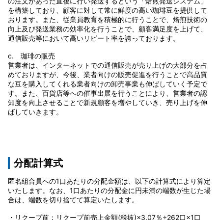
の注文があった直後に行い発送するという「焙煎発送システム」
を構築しており、顧客に対して常に鮮度の高い珈琲豆を提供して
おります。また、従業員教育を積極的に行うことで、焙煎技術の
向上及び発送業務の効率化を行うことで、顧客満足度を上げて、
通信販売等において高いリピート率を誇っております。
c. 珈琲の販売
営業者は、インターネットでの通信販売が売り上げの大部分を占
めておりますが、今後、業者向けの販売促進を行うことで高品質
な豆を購入してくれる業者向けの卸売事業も伸ばしていく予定で
す。また、百貨店等への催事出展を行うことにより、営業者の認
知度を向上させることで新規顧客を増やしていき、売り上げを伸
ばしていきます。
分配計算式
匿名組合員への1口あたりの分配金額は、以下の計算式により算定
いたします。なお、1口あたりの分配金に円未満の端数が生じた場
合は、端数を切り捨てて算定いたします。
・リクープ前：リクープ前売上金額(税抜)×3.07％÷262口×1口