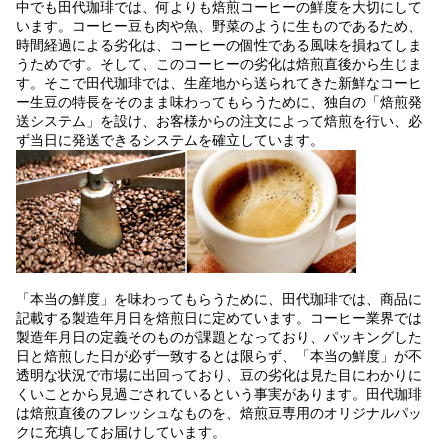
中でも田代珈琲では、何よりも焙煎コーヒーの鮮度を大切にして
います。コーヒー豆も肉や魚、野菜のように生ものであるため、
時間経過による劣化は、コーヒーの個性である風味を損ねてしま
うためです。そして、このコーヒーの劣化は焙煎直後から生じま
す。そこで田代珈琲では、生産地から送られてきた新鮮なコーヒ
ー生豆の特長をそのまま味わってもらうために、独自の「焙煎発
送システム」を設け、お客様からの注文によって焙煎を行い、必
ず当日に発送できるシステムを確立しています。
「本当の鮮度」を味わってもらうために、田代珈琲では、商品に
記載する製造年月日を焙煎日に定めています。コーヒー業界では
製造年月日の定義そのものが課題となっており、パッキングした
日と焙煎した日が必ず一致するとは限らず、「本当の鮮度」が不
透明な状況で市場に出回っており、豆の劣化は見た目にわかりに
くいことから見過ごされているという事実があります。田代珈琲
は焙煎直後のフレッシュなものを、焙煎豆専用のオリジナルパッ
クに充填してお届けしています。