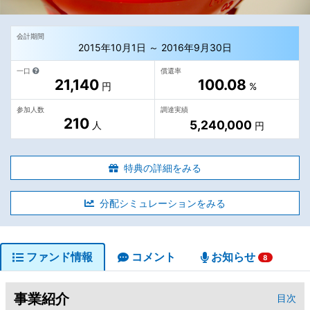
会計期間
2015年10月1日 ～ 2016年9月30日
一口
償還率
21,140
100.08
円
%
参加人数
調達実績
210
5,240,000
人
円
特典の詳細をみる
分配シミュレーションをみる
ファンド情報
コメント
お知らせ
8
事業紹介
目次