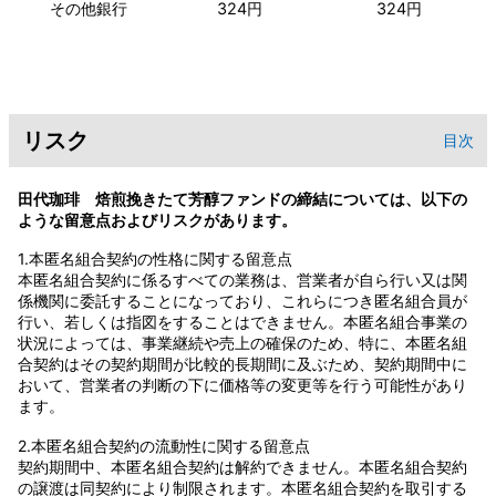
その他銀行
324円
324円
リスク
目次
田代珈琲 焙煎挽きたて芳醇ファンドの締結については、以下の
ような留意点およびリスクがあります。
1.本匿名組合契約の性格に関する留意点
本匿名組合契約に係るすべての業務は、営業者が自ら行い又は関
係機関に委託することになっており、これらにつき匿名組合員が
行い、若しくは指図をすることはできません。本匿名組合事業の
状況によっては、事業継続や売上の確保のため、特に、本匿名組
合契約はその契約期間が比較的長期間に及ぶため、契約期間中に
おいて、営業者の判断の下に価格等の変更等を行う可能性があり
ます。
2.本匿名組合契約の流動性に関する留意点
契約期間中、本匿名組合契約は解約できません。本匿名組合契約
の譲渡は同契約により制限されます。本匿名組合契約を取引する