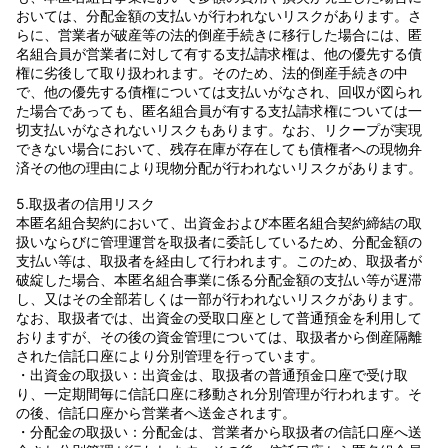
おいては、分配金額の支払いが行われないリスクがあります。さ
らに、営業者が破産等の法的倒産手続きに移行した場合には、匿
名組合員が営業者に対して有する支払請求権は、他の優先する債
権に劣後して取り扱われます。そのため、法的倒産手続きの中
で、他の優先する債権については支払いがなされ、回収が図られ
た場合であっても、匿名組合員が有する支払請求権については一
切支払いがなされないリスクもあります。なお、リクープが実現
できない場合において、残存在庫が存在しても債権者への現物弁
済その他の理由により現物分配が行われないリスクがあります。
5.取扱者の信用リスク
本匿名組合契約において、出資金および本匿名組合契約締結の取
扱いならびに管理運営を取扱者に委託しているため、分配金額の
支払い等は、取扱者を経由して行われます。このため、取扱者が
破綻した場合、本匿名組合事業に係る分配金額の支払い等が遅滞
し、又はその全部若しくは一部が行われないリスクがあります。
なお、取扱者では、出資金の受取口座として普通預金を利用して
おりますが、その後の資金管理については、取扱者から倒産隔離
された信託口座により分別管理を行っています。
・出資金の取扱い：出資金は、取扱者の普通預金口座で受け取
り、一定期間毎に信託口座に移動され分別管理が行われます。そ
の後、信託口座から営業者へ送金されます。
・分配金の取扱い：分配金は、営業者から取扱者の信託口座へ送