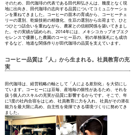
そのため、田代珈琲の代表である田代和弘さんは、幾度となく現
地に出向き、田代珈琲の志向する品質についてコミュニケーショ
ンを重ねてきました。コーヒーの苗木の育成から、コーヒーチェ
リーの選別、乾燥技術の精微化、生豆の選別から出荷まで、ひと
つひとつ話合いを重ねながら、農家との信頼関係を築いてきまし
た。その実績が認められ、2014年には、メキシコカップオブエク
セレンスで優勝した農園のコーヒー豆の、初の単独落札にも成功
するなど、地道な関係作りが田代珈琲の品質を支えています。
コーヒー品質は「人」から生まれる。社員教育の充
実
田代珈琲は、経営戦略の軸として「人による差別化」を大切にし
ています。コーヒーには豆毎、産地毎の個性があるため、それを
扱う個人のスキルの充実が品質に影響するからです。そこで、年
に1度の社内合宿をはじめ、社員教育に力を入れ、社員がその潜在
能力を最大限に高め、自主性を発揮できる環境づくりに努めてき
ました。