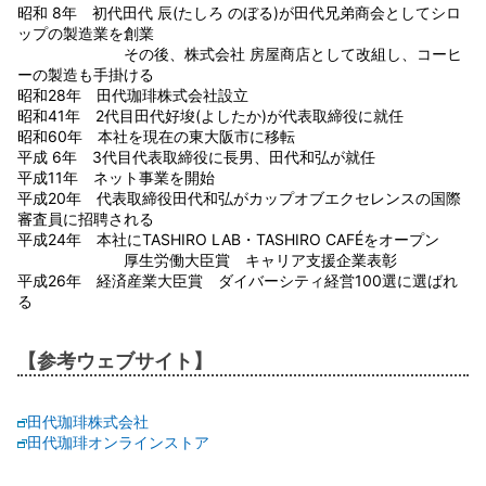
昭和 8年 初代田代 辰(たしろ のぼる)が田代兄弟商会としてシロ
ップの製造業を創業
その後、株式会社 房屋商店として改組し、コーヒ
ーの製造も手掛ける
昭和28年 田代珈琲株式会社設立
昭和41年 2代目田代好埈(よしたか)が代表取締役に就任
昭和60年 本社を現在の東大阪市に移転
平成 6年 3代目代表取締役に長男、田代和弘が就任
平成11年 ネット事業を開始
平成20年 代表取締役田代和弘がカップオブエクセレンスの国際
審査員に招聘される
平成24年 本社にTASHIRO LAB・TASHIRO CAFÉをオープン
厚生労働大臣賞 キャリア支援企業表彰
平成26年 経済産業大臣賞 ダイバーシティ経営100選に選ばれ
る
【参考ウェブサイト】
田代珈琲株式会社
田代珈琲オンラインストア