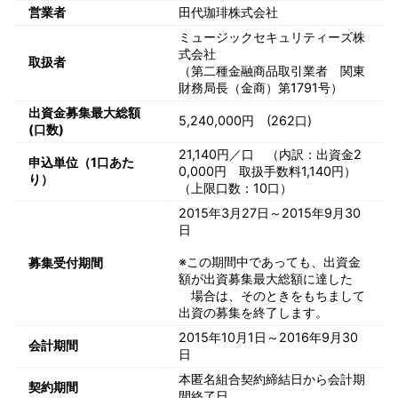
営業者
田代珈琲株式会社
ミュージックセキュリティーズ株
式会社
取扱者
（第二種金融商品取引業者 関東
財務局長（金商）第1791号）
出資金募集最大総額
5,240,000円 (262口)
(口数)
21,140円／口 （内訳：出資金2
申込単位（1口あた
0,000円 取扱手数料1,140円）
り）
（上限口数：10口）
2015年3月27日～2015年9月30
日
※この期間中であっても、出資金
募集受付期間
額が出資募集最大総額に達した
場合は、そのときをもちまして
出資の募集を終了します。
2015年10月1日～2016年9月30
会計期間
日
本匿名組合契約締結日から会計期
契約期間
間終了日