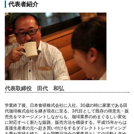
代表者紹介
代表取締役 田代 和弘
学業終了後、日本食研株式会社に入社。30歳の時に家業である田
代珈琲株式会社を継ぎ現在に至る。3代目として既存の得意先・販
売先をマネージメントしながらも、珈琲業界のめまぐるしい変化
に対応すべく新たな販路、販売方法を構築する。平成15年からは
直接生産者の元へ赴き買い付けをするダイレクトトレーディング
を重ね実績を積み、また国際品評会の審査員としての活動も含め