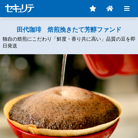
田代珈琲 焙煎挽きたて芳醇ファンド
独自の焙煎にこだわり「鮮度・香り共に高い」品質の豆を即
日発送