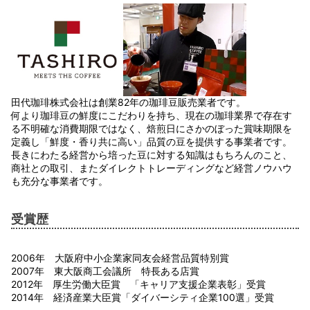
田代珈琲株式会社は創業82年の珈琲豆販売業者です。
何より珈琲豆の鮮度にこだわりを持ち、現在の珈琲業界で存在す
る不明確な消費期限ではなく、焙煎日にさかのぼった賞味期限を
定義し「鮮度・香り共に高い」品質の豆を提供する事業者です。
長きにわたる経営から培った豆に対する知識はもちろんのこと、
商社との取引、またダイレクトトレーディングなど経営ノウハウ
も充分な事業者です。
受賞歴
2006年 大阪府中小企業家同友会経営品質特別賞
2007年 東大阪商工会議所 特長ある店賞
2012年 厚生労働大臣賞 「キャリア支援企業表彰」受賞
2014年 経済産業大臣賞「ダイバーシティ企業100選」受賞