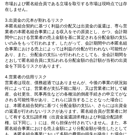
市場および匿名組合員である立場を取引する市場は現時点では存
在しません。
3.出資金の元本が割れるリスク
本匿名組合契約に基づく利益の分配又は出資金の返還は、専ら営
業者の本匿名組合事業による収入をその原資とし、かつ、会計期
間中における営業者の売上金額を基に算定される分配金額の支払
いのみをもって行われます。したがって、会計期間中の本匿名組
合事業における売上によっては利益の分配が行われない可能性が
あり、また、分配金の支払いが行われたとしても、全会計期間を
とおして匿名組合員に支払われる分配金額の合計額が当初の出資
金を下回るリスクがあります。
4.営業者の信用リスク
営業者は現在、債務超過ではありませんが、今後の事業の状況如
何によっては、営業者が支払不能に陥り、又は営業者に対して破
産、会社更生、民事再生などの各種法的倒産手続きの申立てがな
される可能性等があり、これらに該当することとなった場合に
は、本匿名組合契約に基づく分配金額の支払い、さらには出資金
の返還が行われないリスクがあります。匿名組合員が営業者に対
して有する支払請求権（出資金返還請求権および利益分配請求
権。以下同じ。）には、何ら担保が付されていません。また、本
匿名組合事業における売上金額により分配金額が発生したとして
も、本匿名組合事業において多額の費用や損失が発生した場合に