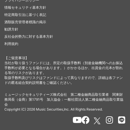
プライバシーポリシー
情報セキュリティ基本方針
特定商取引法に基づく表記
酒類販売管理者標識の掲示
勧誘方針
反社会的勢力に対する基本方針
利用規約
【ご留意事項】
当社が取り扱うファンドには、所定の取扱手数料（別途金融機関へのお振込
手数料が必要となる場合があります。）がかかるほか、出資金の元本が割れ
る等のリスクがあります。
取扱手数料及びリスクはファンドによって異なりますので、詳細は各ファン
ドの匿名組合契約説明書をご確認ください。
ミュージックセキュリティーズ株式会社 第二種金融商品取引業者 関東財
務局長（金商）第1791号 加入協会：一般社団法人第二種金融商品取引業協
会
Copyright (C) 2026 Music Securities,Inc. All Rights Reserved.