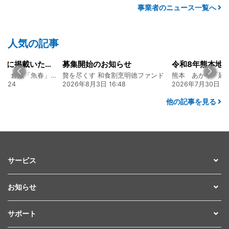
事業者のニュース一覧へ
人気の記事
知らせ
令和8年熊本地震に関するご報告
食割烹明徳ファンド
熊本 あか牛「延寿牛」ファンド2026
6:48
2026年7月30日 15:25
2026年8月4日 20:
他の記事を見る
サービス
お知らせ
サポート