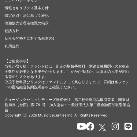
プライバシーポリシー
情報セキュリティ基本方針
特定商取引法に基づく表記
酒類販売管理者標識の掲示
勧誘方針
反社会的勢力に対する基本方針
利用規約
【ご留意事項】
当社が取り扱うファンドには、所定の取扱手数料（別途金融機関へのお振込
手数料が必要となる場合があります。）がかかるほか、出資金の元本が割れ
る等のリスクがあります。
取扱手数料及びリスクはファンドによって異なりますので、詳細は各ファン
ドの匿名組合契約説明書をご確認ください。
ミュージックセキュリティーズ株式会社 第二種金融商品取引業者 関東財
務局長（金商）第1791号 加入協会：一般社団法人第二種金融商品取引業協
会
Copyright (C) 2026 Music Securities,Inc. All Rights Reserved.