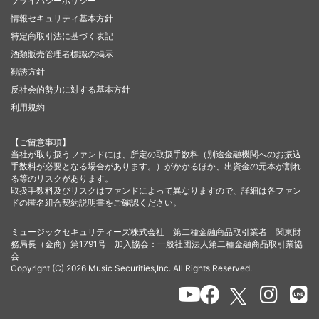
プライバシーポリシー
情報セキュリティ基本方針
特定商取引法に基づく表記
酒類販売管理者標識の掲示
勧誘方針
反社会的勢力に対する基本方針
利用規約
【ご留意事項】
当社が取り扱うファンドには、所定の取扱手数料（別途金融機関へのお振込
手数料が必要となる場合があります。）がかかるほか、出資金の元本が割れ
る等のリスクがあります。
取扱手数料及びリスクはファンドによって異なりますので、詳細は各ファン
ドの匿名組合契約説明書をご確認ください。
ミュージックセキュリティーズ株式会社 第二種金融商品取引業者 関東財
務局長（金商）第1791号 加入協会：一般社団法人第二種金融商品取引業協
会
Copyright (C) 2026 Music Securities,Inc. All Rights Reserved.