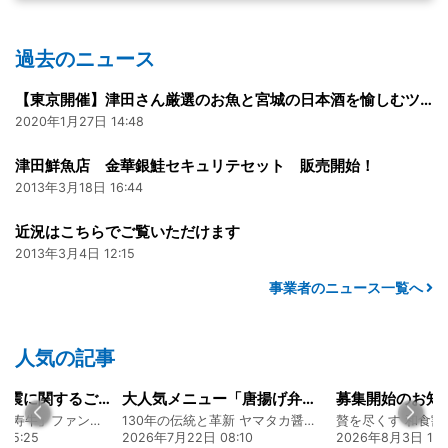
過去のニュース
【東京開催】津田さん厳選のお魚と宮城の日本酒を愉しむツダセンナイトのご案内（2/18）
2020年1月27日 14:48
津田鮮魚店 金華銀鮭セキュリテセット 販売開始！
2013年3月18日 16:44
近況はこちらでご覧いただけます
2013年3月4日 12:15
事業者のニュース一覧へ
人気の記事
大人気メニュー「唐揚げ弁当」のレシピをご紹介します！
募集開始のお知らせ
130年の伝統と革新 ヤマタカ醤油ファンド
贅を尽くす 和食割烹明徳ファンド
 08:10
2026年8月3日 16:48
2026年8月5日 17