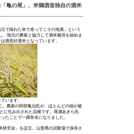
米「亀の尾」、米鶴酒造独自の酒米
地元で採れた米で造ってこその地酒」という
らし、地元の農家と協力して酒米栽培を始めま
分は酒造好適米となっています。
っています。
の年に、農家の阿部亀治氏が、ほとんどの稲が被
もとに生み出された品種です。尾瀬あきら氏
なったことで一躍有名になりました。
酒米研究会」を設立。山形県の試験場で保存さ