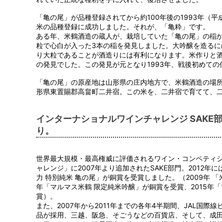
「亀の尾」が品種登録されてから約100年後の1993年（
米の品種登録に成功しました。それが、「亀粋」です。
ある年、米鶴酒造の蔵人が、栽培していた「亀の尾」の稲
粒で心白が入った3本の稲を発見しました。大吟醸を造る
り大粒であることが酒造りには有利になります。米作りと
の発見でした。この発見が元となり1993年、戦後初めて
「亀の尾」の原産地は山形県の庄内地方で、米鶴酒造の場
形県東置賜郡高畠町二井宿。この米を、二井宿で育てて、
インターナショナルワインチャレンジ SAKE
り。
世界最大規模・最高権威に評価されるワイン・コンペティ
ャレンジ」に2007年より追加されたSAKE部門。2012年
力 特別純米 亀の尾」が銅賞を受賞しました。（2009年 「米
年「マルマス米鶴 限定純米吟醸」が銅賞を受賞、2015年
賞）。
また、2007年から2011年までの各年4半期間、JAL国
品が採用、三越、阪急、そごうなどの百貨店、そして、成