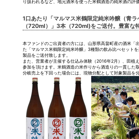
り扱われるなど、地元酒米を使った米鶴酒造の純米酒の評
1口あたり「マルマス米鶴限定純米吟醸（青ラ
（720ml）」3本（720ml)をご送付。豊富
本ファンドのご出資者の方には、山形県高畠町産の酒米「
た「マルマス米鶴限定純米吟醸」3種類の飲み比べセットを
製品をご送付致します。
また、営業者が主催する仕込み体験（2016年2月）、田植え
参加を頂けます。米鶴酒造の米作りから酒造りの一貫した
分岐売上を下回った場合には、現物分配として対象製品を