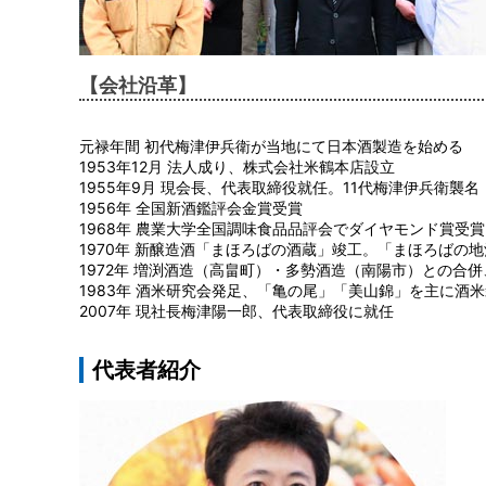
【会社沿革】
元禄年間 初代梅津伊兵衛が当地にて日本酒製造を始める
1953年12月 法人成り、株式会社米鶴本店設立
1955年9月 現会長、代表取締役就任。11代梅津伊兵衛襲名
1956年 全国新酒鑑評会金賞受賞
1968年 農業大学全国調味食品品評会でダイヤモンド賞受
1970年 新醸造酒「まほろばの酒蔵」竣工。「まほろばの
1972年 増渕酒造（高畠町）・多勢酒造（南陽市）との合
1983年 酒米研究会発足、「亀の尾」「美山錦」を主に酒
2007年 現社長梅津陽一郎、代表取締役に就任
代表者紹介