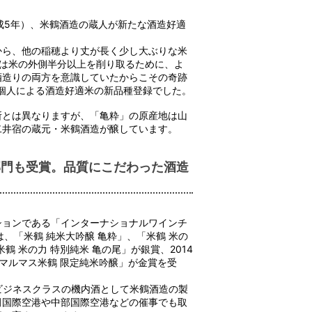
平成5年）、米鶴酒造の蔵人が新たな酒造好適
から、他の稲穂より丈が長く少し大ぶりな米
には米の外側半分以上を削り取るために、よ
酒造りの両方を意識していたからこその奇跡
の個人による酒造好適米の新品種登録でした。
所とは異なりますが、「亀粋」の原産地は山
二井宿の蔵元・米鶴酒造が醸しています。
部門も受賞。品質にこだわった酒造
ションである「インターナショナルワインチ
には、「米鶴 純米大吟醸 亀粋」、「米鶴 米の
鶴 米の力 特別純米 亀の尾」が銀賞、2014
「マルマス米鶴 限定純米吟醸」が金賞を受
際線ビジネスクラスの機内酒として米鶴酒造の製
田国際空港や中部国際空港などの催事でも取