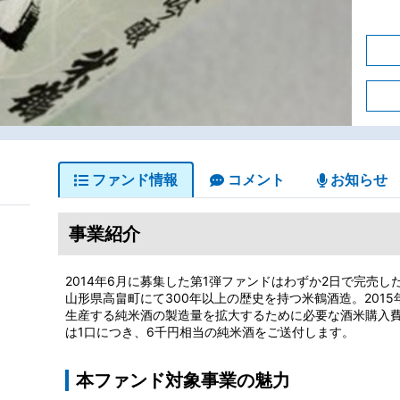
ファンド情報
コメント
お知らせ
事業紹介
2014年6月に募集した第1弾ファンドはわずか2日で完売し
山形県高畠町にて300年以上の歴史を持つ米鶴酒造。201
生産する純米酒の製造量を拡大するために必要な酒米購入
は1口につき、6千円相当の純米酒をご送付します。
本ファンド対象事業の魅力