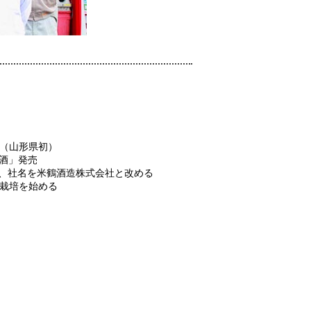
賞（山形県初）
地酒」発売
併、社名を米鶴酒造株式会社と改める
米栽培を始める