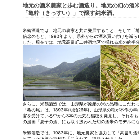
地元の酒米農家と歩む酒造り。地元の幻の酒
「亀粋（きっすい）」で醸す純米酒。
米鶴酒造では、地元の農家と共に発展すること、そして「
信念のもと、1980年より、県外からの酒米買い付けを減
した。現在では、地元高畠町二井宿地区で採れる米の約半
さらに、米鶴酒造では、山形県が原産の米の品種にこだわ
「亀の尾」は、1893年(明治26年)、山形県の稲が不作
害を受けている中から3本の元気な稲穂を発見し、それを
の漫画「夏子の酒」にも取り扱われた幻の酒米のモデルに
米鶴酒造では、1983年に、地元農家と協力して「高畠町
れていた正統な種籾を手に入れて、復活させました。