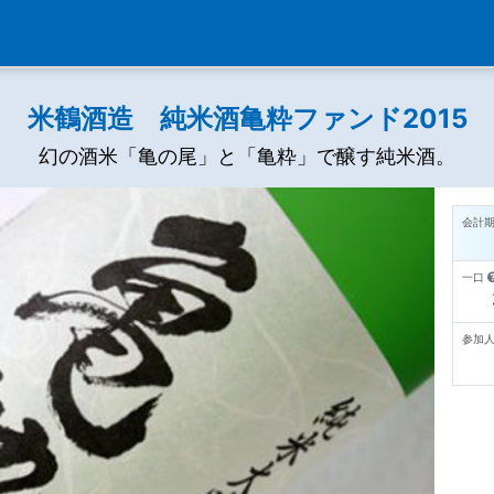
米鶴酒造 純米酒亀粋ファンド2015
幻の酒米「亀の尾」と「亀粋」で醸す純米酒。
会計
一口
参加