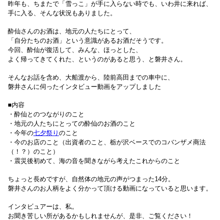
昨年も、ちまたで「雪っこ」が手に入らない時でも、いわ井に来れば、
手に入る、そんな状況もありました。
酔仙さんのお酒は、地元の人たちにとって、
「自分たちのお酒」という意識があるお酒だそうです。
今回、
酔仙が
復活して、みんな、ほっとした、
よく帰ってきてくれた、というのがあると思う、と磐井さん。
そんなお話を含め、大船渡から、陸前高田までの車中に、
磐井さんに伺ったインタビュー動画をアップしました
■内容
・
酔仙とのつながりのこと
・地元の人たちにとっての
酔仙のお酒のこと
・今年の
七夕祭り
のこと
・今のお店のこと（出資者のこと、栃が沢ベースでのコバンザメ商法
（！？）のこと）
・震災後初めて、海の音を聞きながら考えたこれからのこと
ちょっと長めですが、自然体の地元の声がつまった14分。
磐井さんのお人柄をよく分かって頂ける動画になっていると思います。
インタビュアーは、私。
お聞き苦しい所があるかもしれませんが、是非、ご覧ください！