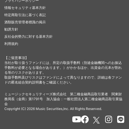
プライバシーポリシー
情報セキュリティ基本方針
特定商取引法に基づく表記
酒類販売管理者標識の掲示
勧誘方針
反社会的勢力に対する基本方針
利用規約
【ご留意事項】
当社が取り扱うファンドには、所定の取扱手数料（別途金融機関へのお振込
手数料が必要となる場合があります。）がかかるほか、出資金の元本が割れ
る等のリスクがあります。
取扱手数料及びリスクはファンドによって異なりますので、詳細は各ファン
ドの匿名組合契約説明書をご確認ください。
ミュージックセキュリティーズ株式会社 第二種金融商品取引業者 関東財
務局長（金商）第1791号 加入協会：一般社団法人第二種金融商品取引業協
会
Copyright (C) 2026 Music Securities,Inc. All Rights Reserved.