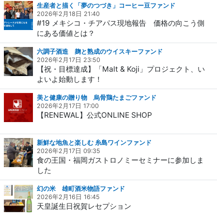
生産者と描く「夢のつづき」コーヒー豆ファンド
2026年2月18日 21:40
#19 メキシコ・チアパス現地報告 価格の向こう側
にある価値とは？
六調子酒造 麹と熟成のウイスキーファンド
2026年2月17日 23:50
【祝・目標達成】「Malt & Koji」プロジェクト、い
よいよ始動します！
美と健康の贈り物 烏骨鶏たまごファンド
2026年2月17日 17:00
【RENEWAL】公式ONLINE SHOP
新鮮な地魚と楽しむ 糸島ワインファンド
2026年2月17日 09:35
食の王国・福岡ガストロノミーセミナーに参加しま
した
幻の米 雄町酒米物語ファンド
2026年2月16日 16:45
天皇誕生日祝賀レセプション