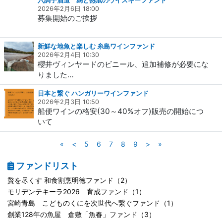
六調子酒造 麹と熟成のウイスキーファンド
2026年2月6日 18:00
募集開始のご挨拶
新鮮な地魚と楽しむ 糸島ワインファンド
2026年2月4日 10:30
櫻井ヴィンヤードのビニール、追加補修が必要にな
りました…
日本と繋ぐ ハンガリーワインファンド
2026年2月3日 10:50
船便ワインの格安(30～40%オフ)販売の開始につ
いて
«
<
5
6
7
8
9
>
»
ファンドリスト
贅を尽くす 和食割烹明徳ファンド（2）
モリデンテキーラ2026 育成ファンド（1）
宮崎青島 こどものくにを次世代へ繋ぐファンド（1）
創業128年の魚屋 倉敷「魚春」ファンド（3）