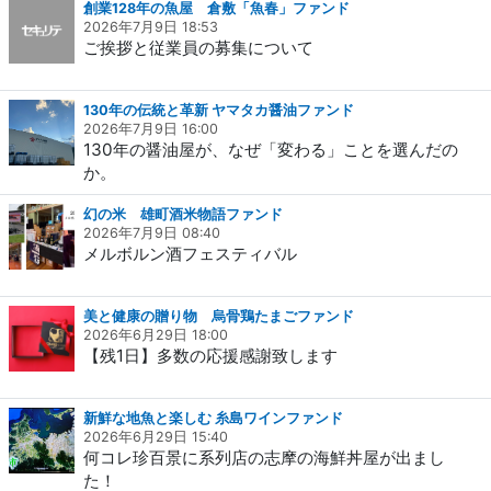
創業128年の魚屋 倉敷「魚春」ファンド
2026年7月9日 18:53
ご挨拶と従業員の募集について
130年の伝統と革新 ヤマタカ醤油ファンド
2026年7月9日 16:00
130年の醤油屋が、なぜ「変わる」ことを選んだの
か。
幻の米 雄町酒米物語ファンド
2026年7月9日 08:40
メルボルン酒フェスティバル
美と健康の贈り物 烏骨鶏たまごファンド
2026年6月29日 18:00
【残1日】多数の応援感謝致します
新鮮な地魚と楽しむ 糸島ワインファンド
2026年6月29日 15:40
何コレ珍百景に系列店の志摩の海鮮丼屋が出まし
た！