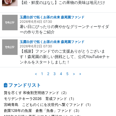
【続・鮮度のはなし】この果物の美味は地元だけ
玉露白折で拓くお茶の未来 森尾園ファンド
2026年6月4日 07:30
暑い日にぴったりの爽やかなグリーンティーサイダ
ーの作り方をご紹介
玉露白折で拓くお茶の未来 森尾園ファンド
2026年6月2日 07:30
【感謝】ファンドでのご支援ありがとうございま
す！森尾園の新しい挑戦として、公式YouTubeチャ
ンネルをスタートしました！
<
1
2
3
4
5
>
»
ファンドリスト
贅を尽くす 和食割烹明徳ファンド（2）
モリデンテキーラ2026 育成ファンド（1）
宮崎青島 こどものくにを次世代へ繋ぐファンド（1）
創業128年の魚屋 倉敷「魚春」ファンド（3）