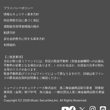
プライバシーポリシー
情報セキュリティ基本方針
特定商取引法に基づく表記
酒類販売管理者標識の掲示
勧誘方針
反社会的勢力に対する基本方針
利用規約
【ご留意事項】
当社が取り扱うファンドには、所定の取扱手数料（別途金融機関へのお振込
手数料が必要となる場合があります。）がかかるほか、出資金の元本が割れ
る等のリスクがあります。
取扱手数料及びリスクはファンドによって異なりますので、詳細は各ファン
ドの匿名組合契約説明書をご確認ください。
ミュージックセキュリティーズ株式会社 第二種金融商品取引業者 関東財
務局長（金商）第1791号 加入協会：一般社団法人第二種金融商品取引業協
会
Copyright (C) 2026 Music Securities,Inc. All Rights Reserved.