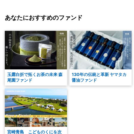
あなたにおすすめのファンド
玉露白折で拓くお茶の未来 森
130年の伝統と革新 ヤマタカ
尾園ファンド
醤油ファンド
宮崎青島 こどものくにを次