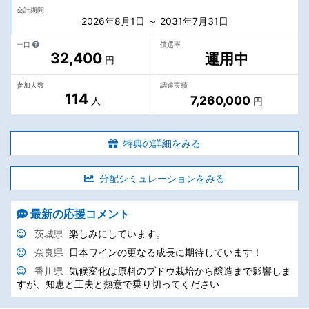
会計期間
2026年8月1日 ～ 2031年7月31日
一口
償還率
32,400
運用中
円
参加人数
調達実績
114
7,260,000
人
円
特典の詳細をみる
分配シミュレーションをみる
最新の応援コメント
茨城県
楽しみにしています。
奈良県
日本ワインの更なる成長に期待しています！
香川県
気候変化は原料のブドウ栽培から醸造まで影響しま
すが、知恵と工夫と熱意で乗り切ってください