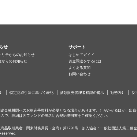
らせ
サポート
ュリテからのお知らせ
はじめてガイド
者からのお知らせ
資金調達をするには
よくある質問
お問い合わせ
針
特定商取引法に基づく表記
酒類販売管理者標識の掲示
勧誘方針
反
別途金融機関へのお振込手数料が必要となる場合があります。）がかかるほか、出資
すので、詳細は各ファンドの匿名組合契約説明書をご確認ください。
商品取引業者 関東財務局長（金商）第1791号 加入協会：一般社団法人第二種
 Reserved.