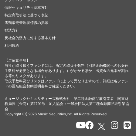
情報セキュリティ基本方針
特定商取引法に基づく表記
酒類販売管理者標識の掲示
勧誘方針
反社会的勢力に対する基本方針
利用規約
【ご留意事項】
当社が取り扱うファンドには、所定の取扱手数料（別途金融機関へのお振込
手数料が必要となる場合があります。）がかかるほか、出資金の元本が割れ
る等のリスクがあります。
取扱手数料及びリスクはファンドによって異なりますので、詳細は各ファン
ドの匿名組合契約説明書をご確認ください。
ミュージックセキュリティーズ株式会社 第二種金融商品取引業者 関東財
務局長（金商）第1791号 加入協会：一般社団法人第二種金融商品取引業協
会
Copyright (C) 2026 Music Securities,Inc. All Rights Reserved.